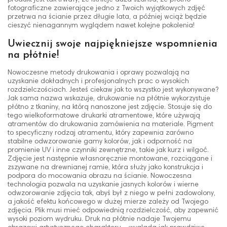
fotograficzne zawierające jedno z Twoich wyjątkowych zdjęć
przetrwa na ścianie przez długie lata, a później wciąż będzie
cieszyć nienagannym wyglądem nawet kolejne pokolenia!
Uwiecznij swoje najpiękniejsze wspomnienia
na płótnie!
Nowoczesne metody drukowania i oprawy pozwalają na
uzyskanie dokładnych i profesjonalnych prac o wysokich
rozdzielczościach. Jesteś ciekaw jak to wszystko jest wykonywane?
Jak sama nazwa wskazuje, drukowanie na płótnie wykorzystuje
płótno z tkaniny, na którą nanoszone jest zdjęcie. Stosuje się do
tego wielkoformatowe drukarki atramentowe, które używają
atramentów do drukowania zamówienia na materiale. Pigment
to specyficzny rodzaj atramentu, który zapewnia zarówno
stabilne odwzorowanie gamy kolorów, jak i odporność na
promienie UV i inne czynniki zewnętrzne, takie jak kurz i wilgoć.
Zdjęcie jest następnie własnoręcznie montowane, rozciągane i
zszywane na drewnianej ramie, która służy jako konstrukcja i
podpora do mocowania obrazu na ścianie. Nowoczesna
technologia pozwala na uzyskanie jasnych kolorów i wierne
odwzorowanie zdjęcia tak, abyś był z niego w pełni zadowolony,
a jakość efektu końcowego w dużej mierze zależy od Twojego
zdjęcia. Plik musi mieć odpowiednią rozdzielczość, aby zapewnić
wysoki poziom wydruku. Druk na płótnie nadaje Twojemu