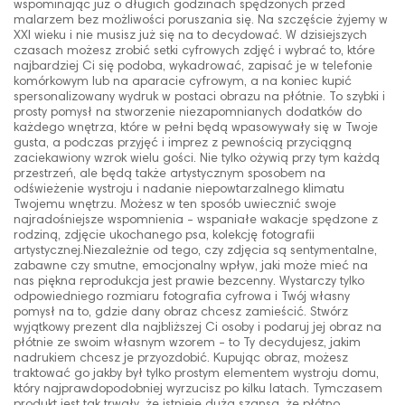
wspominając już o długich godzinach spędzonych przed
malarzem bez możliwości poruszania się. Na szczęście żyjemy w
XXI wieku i nie musisz już się na to decydować. W dzisiejszych
czasach możesz zrobić setki cyfrowych zdjęć i wybrać to, które
najbardziej Ci się podoba, wykadrować, zapisać je w telefonie
komórkowym lub na aparacie cyfrowym, a na koniec kupić
spersonalizowany wydruk w postaci obrazu na płótnie. To szybki i
prosty pomysł na stworzenie niezapomnianych dodatków do
każdego wnętrza, które w pełni będą wpasowywały się w Twoje
gusta, a podczas przyjęć i imprez z pewnością przyciągną
zaciekawiony wzrok wielu gości. Nie tylko ożywią przy tym każdą
przestrzeń, ale będą także artystycznym sposobem na
odświeżenie wystroju i nadanie niepowtarzalnego klimatu
Twojemu wnętrzu. Możesz w ten sposób uwiecznić swoje
najradośniejsze wspomnienia - wspaniałe wakacje spędzone z
rodziną, zdjęcie ukochanego psa, kolekcję fotografii
artystycznej.Niezależnie od tego, czy zdjęcia są sentymentalne,
zabawne czy smutne, emocjonalny wpływ, jaki może mieć na
nas piękna reprodukcja jest prawie bezcenny. Wystarczy tylko
odpowiedniego rozmiaru fotografia cyfrowa i Twój własny
pomysł na to, gdzie dany obraz chcesz zamieścić. Stwórz
wyjątkowy prezent dla najbliższej Ci osoby i podaruj jej obraz na
płótnie ze swoim własnym wzorem - to Ty decydujesz, jakim
nadrukiem chcesz je przyozdobić. Kupując obraz, możesz
traktować go jakby był tylko prostym elementem wystroju domu,
który najprawdopodobniej wyrzucisz po kilku latach. Tymczasem
produkt jest tak trwały, że istnieje duża szansa, że płótno