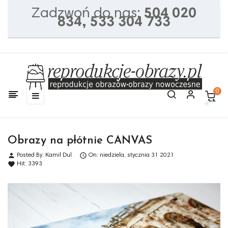
Zadzwoń do nas:
504 020
834, 533 304 733
0
Toggle
☰
navigation
Obrazy na płótnie CANVAS
person

Posted By:
Kamil Dul
On:
niedziela,
stycznia
31
2021
favorite
Hit:
3393