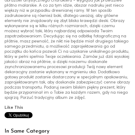
obrazowi artystycznego charakteru - wygląda jak prawdziwe
płótno malarskie. A co za tym idzie, obszar nadruku jest nieco
większy niż w przypadku drewnianej ramy. W ten sposób
zadrukowane są również boki, dlatego uważaj, aby główne
elementy nie znajdowały się zbyt blisko krawędzi deski. Obrazy
wykonywane są w kilku różnych rozmiarach, dzięki czemu
możesz wybrać taki, który najbardziej odpowiada Twoim
zapotrzebowaniom. Decydując się na odbitkę fotograficzną na
płótnie, masz pewność, że nikt nie będzie miał drugiego takiego
samego przedmiotu, a możliwość zaprojektowania go od
początku do końca pozwoli Ci na uzyskanie unikalnego produktu,
który w pełni spełnia Twoje oczekiwania. Zamów już dziś wysokiej
jakości obraz na płótnie, a dzięki naszemu doskonale
zsynchronizowanemu procesowi produkcji Twój nowy element
dekoracyjny zostanie wykonany w mgnieniu oka. Dodatkowo
gotowy produkt zostanie dostarczony w specjalnym opakowaniu,
zaprojektowanym tak, aby doskonale zabezpieczyć cenne obrazy
podczas transportu. Podaruj swoim bliskim piękny prezent, który
będzie przypominał im o Tobie za każdym razem, gdy na niego
spojrzą. Porzuć tradycyjny album ze zdjęć.
Like This
In Same Category