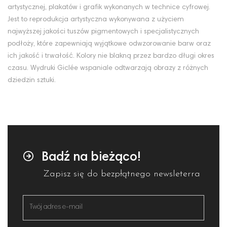
artystycznej, plakatów i grafik wykonanych w technice cyfrowej.
Jest to reprodukcja artystyczna wykonywana z użyciem
najwyższej jakości tuszów pigmentowych i specjalistycznych
podłoży, które zapewniają wyjątkowe odwzorowanie barw oraz
ich jakość i trwałość. Kolory nie blakną przez bardzo długi okres
czasu. Wydruki Giclée wspaniale odtwarzają obrazy z różnych
dziedzin sztuki.
Badź na bieżąco!
Zapisz się do bezpłątnego newsleterra