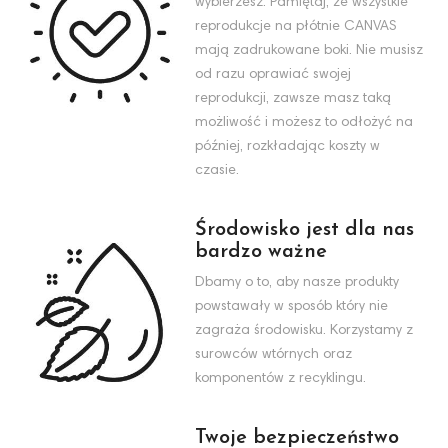
wybierzesz. Pamiętaj, że wszystkie
reprodukcje na płótnie CANVAS
mają zadrukowane boki. Nie musisz
od razu oprawiać swojej
reprodukcji, zawsze masz taką
możliwość i możesz to odłożyć na
później, rozkładając koszty w
czasie.
Środowisko jest dla nas
bardzo ważne
Dbamy o to, aby nasze produkty
powstawały w sposób który nie
zagraża środowisku. Korzystamy z
surowców wtórnych oraz
komponentów z recyklingu.
Twoje bezpieczeństwo