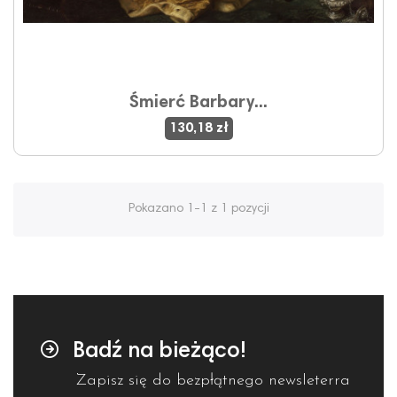
Śmierć Barbary...
130,18 zł
Pokazano 1-1 z 1 pozycji
Badź na bieżąco!
Zapisz się do bezpłątnego newsleterra