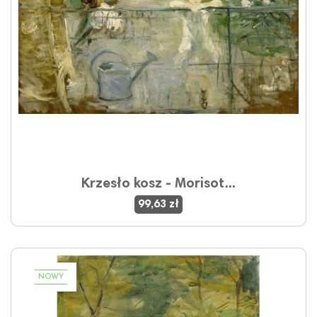
Krzesło kosz - Morisot...
99,63 zł
NOWY