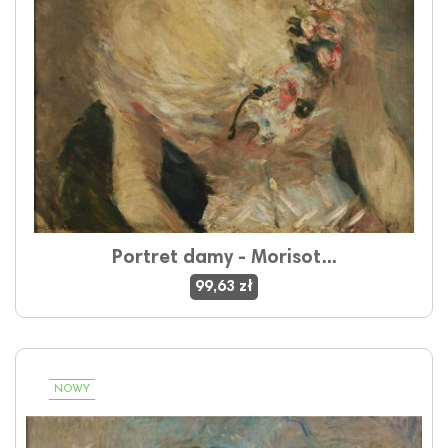
Portret damy - Morisot...
99,63 zł
NOWY