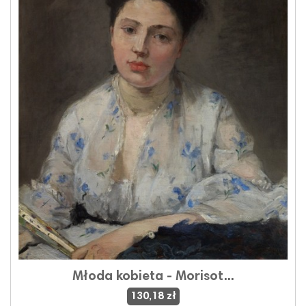
Młoda kobieta - Morisot...
130,18 zł