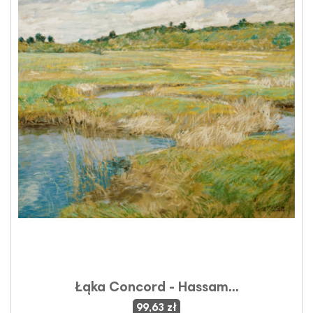
Łąka Concord - Hassam...
99,63 zł