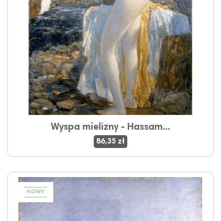
Wyspa mielizny - Hassam...
86,35 zł
NOWY