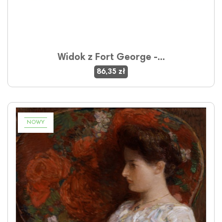
Widok z Fort George -...
86,35 zł
NOWY