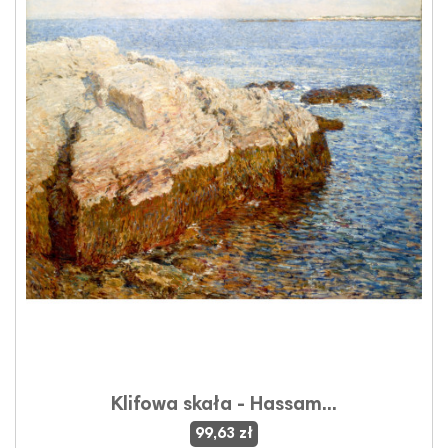
Klifowa skała - Hassam...
99,63 zł