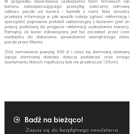
W przypadku stwierdzenia uszkodzenia taśm firmowych lub
kartonu zabezpieczającego przesyłkę zalecamy odmowę
odbioru paczki od kuriera i kontakt z nami. Nasi doradcy
przekażą informacje w jaki sposób należy zgłosić reklamację i
sporządzić poprawnie protokół reklamacyjny z kurierem (jest on
jedyną podstawą do przyjęcia reklamacji uszkodzenia towaru).
Pamiętaj, że kurier zobowiązany jest też zaczekać przez czas
niezbędny do dokonania sprawdzenia zewnętrznego stanu
paczki przez Klienta.
Złóż zamówienie powyżej 500 zł i ciesz się darmową dostawą
(opcja darmowej dostawy dotyczy podobrazi oraz innego
asortymentu których najdłuższy bok nie przekracza 120cm).
Badź na bieżąco!
Zapisz się do bezpłątnego newsleterra