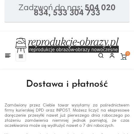
Zadzwoń do nas:
504 020
834, 533 304 733
0
Toggle
☰
navigation
Dostawa i płatność
Zamówiony przez Ciebie towar wysyłamy za pośrednictwem
firmy kurierskiej DPD oraz INPOST. Możesz liczyć na ekspresowe
doręczenie przesyłki nawet już pierwszego dnia roboczego po
złożeniu zamówienia niemniej jednak pamiętaj, że czas
oczekiwania może się wydłużyć nawet o 7 dni roboczych.