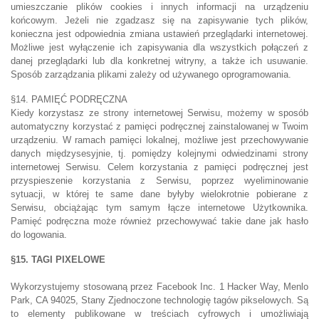
umieszczanie plików cookies i innych informacji na urządzeniu
końcowym. Jeżeli nie zgadzasz się na zapisywanie tych plików,
konieczna jest odpowiednia zmiana ustawień przeglądarki internetowej.
Możliwe jest wyłączenie ich zapisywania dla wszystkich połączeń z
danej przeglądarki lub dla konkretnej witryny, a także ich usuwanie.
Sposób zarządzania plikami zależy od używanego oprogramowania.
§14. PAMIĘĆ PODRĘCZNA
Kiedy korzystasz ze strony internetowej Serwisu, możemy w sposób
automatyczny korzystać z pamięci podręcznej zainstalowanej w Twoim
urządzeniu. W ramach pamięci lokalnej, możliwe jest przechowywanie
danych międzysesyjnie, tj. pomiędzy kolejnymi odwiedzinami strony
internetowej Serwisu. Celem korzystania z pamięci podręcznej jest
przyspieszenie korzystania z Serwisu, poprzez wyeliminowanie
sytuacji, w której te same dane byłyby wielokrotnie pobierane z
Serwisu, obciążając tym samym łącze internetowe Użytkownika.
Pamięć podręczna może również przechowywać takie dane jak hasło
do logowania.
§15. TAGI PIXELOWE
Wykorzystujemy stosowaną przez Facebook Inc. 1 Hacker Way, Menlo
Park, CA 94025, Stany Zjednoczone technologię tagów pikselowych. Są
to elementy publikowane w treściach cyfrowych i umożliwiają