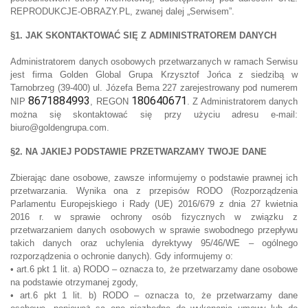
REPRODUKCJE-OBRAZY.PL, zwanej dalej „Serwisem”.
§1. JAK SKONTAKTOWAĆ SIĘ Z ADMINISTRATOREM DANYCH
Administratorem danych osobowych przetwarzanych w ramach Serwisu
jest firma Golden Global Grupa Krzysztof Jońca z siedzibą w
Tarnobrzeg (39-400) ul. Józefa Bema 227 zarejestrowany pod numerem
8671884993
180640671
NIP
, REGON
. Z Administratorem danych
można się skontaktować się przy użyciu adresu e-mail:
biuro@goldengrupa.com.
§2. NA JAKIEJ PODSTAWIE PRZETWARZAMY TWOJE DANE
Zbierając dane osobowe, zawsze informujemy o podstawie prawnej ich
przetwarzania. Wynika ona z przepisów RODO (Rozporządzenia
Parlamentu Europejskiego i Rady (UE) 2016/679 z dnia 27 kwietnia
2016 r. w sprawie ochrony osób fizycznych w związku z
przetwarzaniem danych osobowych w sprawie swobodnego przepływu
takich danych oraz uchylenia dyrektywy 95/46/WE – ogólnego
rozporządzenia o ochronie danych). Gdy informujemy o:
• art.6 pkt 1 lit. a) RODO – oznacza to, że przetwarzamy dane osobowe
na podstawie otrzymanej zgody,
• art.6 pkt 1 lit. b) RODO – oznacza to, że przetwarzamy dane