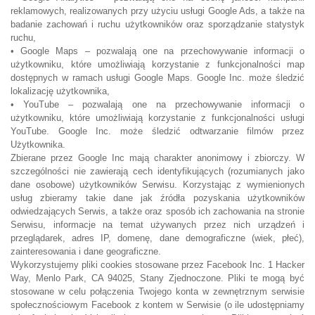
reklamowych, realizowanych przy użyciu usługi Google Ads, a także na
badanie zachowań i ruchu użytkowników oraz sporządzanie statystyk
ruchu,
• Google Maps – pozwalają one na przechowywanie informacji o
użytkowniku, które umożliwiają korzystanie z funkcjonalności map
dostępnych w ramach usługi Google Maps. Google Inc. może śledzić
lokalizację użytkownika,
• YouTube – pozwalają one na przechowywanie informacji o
użytkowniku, które umożliwiają korzystanie z funkcjonalności usługi
YouTube. Google Inc. może śledzić odtwarzanie filmów przez
Użytkownika.
Zbierane przez Google Inc mają charakter anonimowy i zbiorczy. W
szczególności nie zawierają cech identyfikujących (rozumianych jako
dane osobowe) użytkowników Serwisu. Korzystając z wymienionych
usług zbieramy takie dane jak źródła pozyskania użytkowników
odwiedzających Serwis, a także oraz sposób ich zachowania na stronie
Serwisu, informacje na temat używanych przez nich urządzeń i
przeglądarek, adres IP, domenę, dane demograficzne (wiek, płeć),
zainteresowania i dane geograficzne.
Wykorzystujemy pliki cookies stosowane przez Facebook Inc. 1 Hacker
Way, Menlo Park, CA 94025, Stany Zjednoczone. Pliki te mogą być
stosowane w celu połączenia Twojego konta w zewnętrznym serwisie
społecznościowym Facebook z kontem w Serwisie (o ile udostępniamy