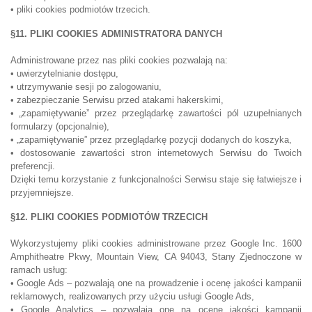
• pliki cookies podmiotów trzecich.
§11. PLIKI COOKIES ADMINISTRATORA DANYCH
Administrowane przez nas pliki cookies pozwalają na:
• uwierzytelnianie dostępu,
• utrzymywanie sesji po zalogowaniu,
• zabezpieczanie Serwisu przed atakami hakerskimi,
• „zapamiętywanie” przez przeglądarkę zawartości pól uzupełnianych
formularzy (opcjonalnie),
• „zapamiętywanie” przez przeglądarkę pozycji dodanych do koszyka,
• dostosowanie zawartości stron internetowych Serwisu do Twoich
preferencji.
Dzięki temu korzystanie z funkcjonalności Serwisu staje się łatwiejsze i
przyjemniejsze.
§12. PLIKI COOKIES PODMIOTÓW TRZECICH
Wykorzystujemy pliki cookies administrowane przez Google Inc. 1600
Amphitheatre Pkwy, Mountain View, CA 94043, Stany Zjednoczone w
ramach usług:
• Google Ads – pozwalają one na prowadzenie i ocenę jakości kampanii
reklamowych, realizowanych przy użyciu usługi Google Ads,
• Google Analytics – pozwalają one na ocenę jakości kampanii