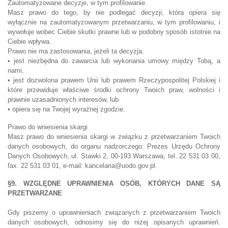
Zautomatyzowane decyzje, w tym profilowanie.
Masz prawo do tego, by nie podlegać decyzji, która opiera się
wyłącznie na zautomatyzowanym przetwarzaniu, w tym profilowaniu, i
wywołuje wobec Ciebie skutki prawne lub w podobny sposób istotnie na
Ciebie wpływa.
Prawo nie ma zastosowania, jeżeli ta decyzja:
• jest niezbędna do zawarcia lub wykonania umowy między Tobą, a
nami,
• jest dozwolona prawem Unii lub prawem Rzeczypospolitej Polskiej i
które przewiduje właściwe środki ochrony Twoich praw, wolności i
prawnie uzasadnionych interesów, lub
• opiera się na Twojej wyraźnej zgodzie.
Prawo do wniesienia skargi
Masz prawo do wniesienia skargi w związku z przetwarzaniem Twoich
danych osobowych, do organu nadzorczego: Prezes Urzędu Ochrony
Danych Osobowych, ul. Stawki 2, 00-193 Warszawa, tel. 22 531 03 00,
fax. 22 531 03 01, e-mail: kancelaria@uodo.gov.pl.
§9. WZGLĘDNE UPRAWNIENIA OSÓB, KTÓRYCH DANE SĄ
PRZETWARZANE
Gdy piszemy o uprawnieniach związanych z przetwarzaniem Twoich
danych osobowych, odnosimy się do niżej opisanych uprawnień.