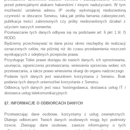
przed potencjalnymi atakami hakerskimi i innymi nadużyciami. W tym
możliwość ustalenia adresu IP osoby wykonującej niedozwoloną
czynność w obszarze Serwisu, taką jak próba łamania zabezpieczeń,
publikacja treści zabronionych czy próby niedozwolonych działań z
użyciem naszych serwerów.
Przetwarzanie tych danych odbywa się na podstawie art. 6 pkt 1 lit. f)
RODO.
Będziemy przechowywać te dane przez okres niezbędny do realizacji
oznaczonych celów, nie później niż do czasu przedawnienia roszczeń
wynikających z odrębnych przepisów prawa.
Przysługuje Tobie prawo dostępu do swoich danych, ich sprostowania,
usunięcia, ograniczenia przetwarzania, wniesienia sprzeciwu wobec ich
przetwarzania, a także prawo wniesienia skargi do organu nadzorczego.
Podanie tych danych jest warunkiem korzystania z Serwisu. Brak
podania tych danych uniemożliwi korzystanie z Serwisu.
Odbiorcą tych danych jest nasz hostingodawca, dostawca usług IT i
dostawca usług telekomunikacyjnych.
§7. INFORMACJE O ODBIORCACH DANYCH
Przetwarzając dane osobowe, korzystamy z usług zewnętrznych.
Dlatego odbiorcami Twoich danych osobowych mogą być podmioty
trzecie. Zbierając dane osobowe, zawsze informujemy o tych