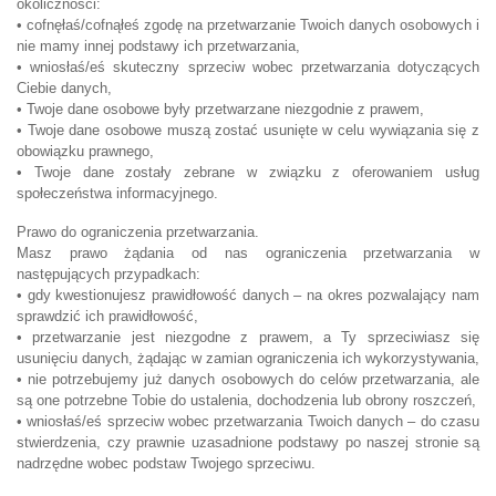
okoliczności:
• cofnęłaś/cofnąłeś zgodę na przetwarzanie Twoich danych osobowych i
nie mamy innej podstawy ich przetwarzania,
• wniosłaś/eś skuteczny sprzeciw wobec przetwarzania dotyczących
Ciebie danych,
• Twoje dane osobowe były przetwarzane niezgodnie z prawem,
• Twoje dane osobowe muszą zostać usunięte w celu wywiązania się z
obowiązku prawnego,
• Twoje dane zostały zebrane w związku z oferowaniem usług
społeczeństwa informacyjnego.
Prawo do ograniczenia przetwarzania.
Masz prawo żądania od nas ograniczenia przetwarzania w
następujących przypadkach:
• gdy kwestionujesz prawidłowość danych – na okres pozwalający nam
sprawdzić ich prawidłowość,
• przetwarzanie jest niezgodne z prawem, a Ty sprzeciwiasz się
usunięciu danych, żądając w zamian ograniczenia ich wykorzystywania,
• nie potrzebujemy już danych osobowych do celów przetwarzania, ale
są one potrzebne Tobie do ustalenia, dochodzenia lub obrony roszczeń,
• wniosłaś/eś sprzeciw wobec przetwarzania Twoich danych – do czasu
stwierdzenia, czy prawnie uzasadnione podstawy po naszej stronie są
nadrzędne wobec podstaw Twojego sprzeciwu.