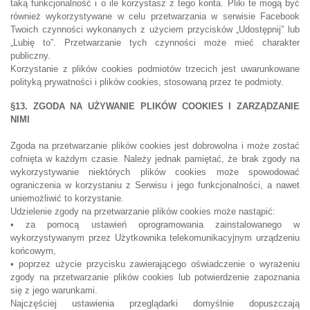
taką funkcjonalność i o ile korzystasz z tego konta. Pliki te mogą być
również wykorzystywane w celu przetwarzania w serwisie Facebook
Twoich czynności wykonanych z użyciem przycisków „Udostępnij” lub
„Lubię to”. Przetwarzanie tych czynności może mieć charakter
publiczny.
Korzystanie z plików cookies podmiotów trzecich jest uwarunkowane
polityką prywatności i plików cookies, stosowaną przez te podmioty.
§13. ZGODA NA UŻYWANIE PLIKÓW COOKIES I ZARZĄDZANIE
NIMI
Zgoda na przetwarzanie plików cookies jest dobrowolna i może zostać
cofnięta w każdym czasie. Należy jednak pamiętać, że brak zgody na
wykorzystywanie niektórych plików cookies może spowodować
ograniczenia w korzystaniu z Serwisu i jego funkcjonalności, a nawet
uniemożliwić to korzystanie.
Udzielenie zgody na przetwarzanie plików cookies może nastąpić:
• za pomocą ustawień oprogramowania zainstalowanego w
wykorzystywanym przez Użytkownika telekomunikacyjnym urządzeniu
końcowym,
• poprzez użycie przycisku zawierającego oświadczenie o wyrażeniu
zgody na przetwarzanie plików cookies lub potwierdzenie zapoznania
się z jego warunkami.
Najczęściej ustawienia przeglądarki domyślnie dopuszczają