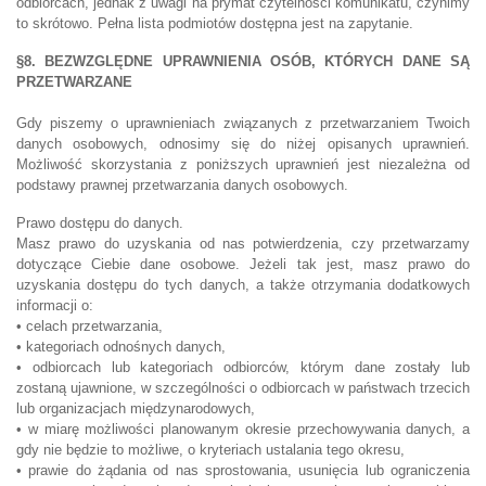
odbiorcach, jednak z uwagi na prymat czytelności komunikatu, czynimy
to skrótowo. Pełna lista podmiotów dostępna jest na zapytanie.
§8. BEZWZGLĘDNE UPRAWNIENIA OSÓB, KTÓRYCH DANE SĄ
PRZETWARZANE
Gdy piszemy o uprawnieniach związanych z przetwarzaniem Twoich
danych osobowych, odnosimy się do niżej opisanych uprawnień.
Możliwość skorzystania z poniższych uprawnień jest niezależna od
podstawy prawnej przetwarzania danych osobowych.
Prawo dostępu do danych.
Masz prawo do uzyskania od nas potwierdzenia, czy przetwarzamy
dotyczące Ciebie dane osobowe. Jeżeli tak jest, masz prawo do
uzyskania dostępu do tych danych, a także otrzymania dodatkowych
informacji o:
• celach przetwarzania,
• kategoriach odnośnych danych,
• odbiorcach lub kategoriach odbiorców, którym dane zostały lub
zostaną ujawnione, w szczególności o odbiorcach w państwach trzecich
lub organizacjach międzynarodowych,
• w miarę możliwości planowanym okresie przechowywania danych, a
gdy nie będzie to możliwe, o kryteriach ustalania tego okresu,
• prawie do żądania od nas sprostowania, usunięcia lub ograniczenia