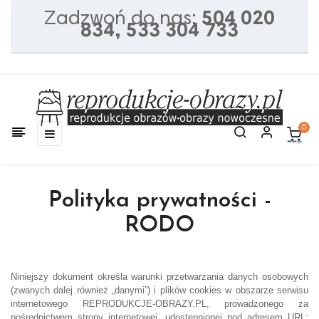
Zadzwoń do nas:
504 020
834, 533 304 733
0
Toggle
☰
navigation
Polityka prywatności -
RODO
Niniejszy dokument określa warunki przetwarzania danych osobowych
(zwanych dalej również „danymi”) i plików cookies w obszarze serwisu
internetowego REPRODUKCJE-OBRAZY.PL, prowadzonego za
pośrednictwem strony internetowej, udostępnionej pod adresem URL: