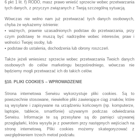
6 pkt 1 lit. f) RODO, masz prawo wnieść sprzeciw wobec przetwarzania
tych danych, z przyczyn związanych z Twoją szczególną sytuacją.
Wówczas nie wolno nam już przetwarzać tych danych osobowych,
chyba że wykażemy istnienie:
• ważnych, prawnie uzasadnionych podstaw do przetwarzania, przy
czym podstawy te muszą być nadrzędne wobec interesów, praw i
wolności Twojej osoby, lub
• podstaw do ustalenia, dochodzenia lub obrony roszczeń.
Także jeżeli wniesiesz sprzeciw wobec przetwarzania Twoich danych
osobowych do celów marketingu bezpośredniego, wówczas nie
będziemy mogli przetwarzać ich do takich celów.
§10. PLIKI COOKIES – WPROWADZENIE
Strona internetowa Serwisu wykorzystuje pliki cookies. Są to
powszechnie stosowane, niewielkie pliki zawierające ciąg znaków, które
są wysyłane i zapisywane na urządzeniu końcowym (np. komputerze,
laptopie, tablecie, smartfonie) używanym podczas odwiedzania
Serwisu. Informacje te są przesyłane są do pamięci używanej
przeglądarki, która wysyła je z powrotem przy następnych wejściach na
stronę internetową. Pliki cookies możemy skategoryzować z
uwzględnieniem trzech metod podziału.