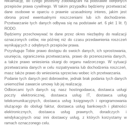
reklamację, do czego jesteśmy zobowiązani na podstawie odrębnych
przepisów prawa cywilnego. W takim przypadku będziemy przetwarzać
dane osobowe w oparciu o prawnie uzasadniony interes, jakim jest
obrona przed ewentualnymi roszczeniami lub ich dochodzenie.
Przetwarzanie tych danych odbywa się na podstawie art. 6 pkt 1 lit. f)
RODO.
Będziemy przechowywać te dane przez okres niezbędny do realizacji
oznaczonych celów, nie później niż do czasu przedawnienia roszczeń
wynikających z odrębnych przepisów prawa.
Przysługuje Tobie prawo dostępu do swoich danych, ich sprostowania,
usunięcia, ograniczenia przetwarzania, prawo do przenoszenia danych,
a także prawo wniesienia skargi do organu nadzorczego. W sytuacji
przetwarzania danych w celu rozpatrywania lub dochodzenia roszczeń,
masz także prawo do wniesienia sprzeciwu wobec ich przetwarzania.
Podanie tych danych jest dobrowolne, jednak brak podania tych danych
uniemożliwi zawarcie umowy lub jej realizację.
Odbiorcami tych danych są: nasz hostingodawca, dostawca usługi
poczty elektronicznej, dostawca usług IT, dostawca usług
telekomunikacyjnych, dostawca usług księgowych i oprogramowania
służącego do obsługi faktur, dostawca usług bankowych i płatności
elektronicznych, dostawca usług prawnych, doradczych i
windykacyjnych oraz inni dostawcy usług, z których korzystamy w
ramach oznaczonego celu.