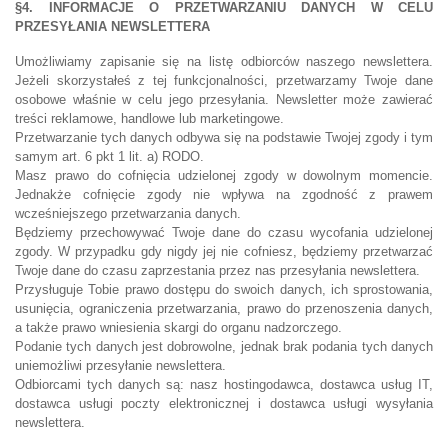
§4. INFORMACJE O PRZETWARZANIU DANYCH W CELU
PRZESYŁANIA NEWSLETTERA
Umożliwiamy zapisanie się na listę odbiorców naszego newslettera.
Jeżeli skorzystałeś z tej funkcjonalności, przetwarzamy Twoje dane
osobowe właśnie w celu jego przesyłania. Newsletter może zawierać
treści reklamowe, handlowe lub marketingowe.
Przetwarzanie tych danych odbywa się na podstawie Twojej zgody i tym
samym art. 6 pkt 1 lit. a) RODO.
Masz prawo do cofnięcia udzielonej zgody w dowolnym momencie.
Jednakże cofnięcie zgody nie wpływa na zgodność z prawem
wcześniejszego przetwarzania danych.
Będziemy przechowywać Twoje dane do czasu wycofania udzielonej
zgody. W przypadku gdy nigdy jej nie cofniesz, będziemy przetwarzać
Twoje dane do czasu zaprzestania przez nas przesyłania newslettera.
Przysługuje Tobie prawo dostępu do swoich danych, ich sprostowania,
usunięcia, ograniczenia przetwarzania, prawo do przenoszenia danych,
a także prawo wniesienia skargi do organu nadzorczego.
Podanie tych danych jest dobrowolne, jednak brak podania tych danych
uniemożliwi przesyłanie newslettera.
Odbiorcami tych danych są: nasz hostingodawca, dostawca usług IT,
dostawca usługi poczty elektronicznej i dostawca usługi wysyłania
newslettera.