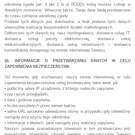
udzielona zgoda (art. 6 pkt 1 lit a) RODO), którą możesz cofnąć w
dowolnym momencie. Wówczas także, Twoje dane będą przetwarzane
do czasu cofnięcia udzielonej zgody.
Podanie tych danych jest dobrowolne, a brak podania tych danych
uniemożliwi realizację bezpośrednich działań marketingowych.
Odbiorcami tych danych są: nasz hostingodawca, dostawca usług IT,
dostawca usługi poczty elektronicznej, dostawca usług
telekomunikacyjnych, dostawca usług reklamowych i dostawca
komunikatora dostępnego na stronie internetowej Serwisu.
§6. INFORMACJE O PRZETWARZANIU DANYCH W CELU
ZAPEWNIENIA BEZPIECZEŃSTWA
Od momentu gdy uruchamiasz naszą stronę internetową, w celu
zapewnienia bezpieczeństwa usług przetwarzamy takie dane, jak:
• publiczny adres IP urządzenia, z którego nadeszło zapytanie,
• typ i język przeglądarki,
• data i godzina zapytania,
• liczba wysyłanych przez serwer bajtów,
• adres URL uprzednio odwiedzonej strony, w przypadku gdy odwiedziny
nastąpiły przy użyciu tego odnośnika,
• informacje o błędach, jakie nastąpiły przy realizacji zapytania.
Naszym prawnie uzasadnionym interesem w tym przetwarzaniu jest
prowadzenie dzienników zdarzeń serwera i zabezpieczanie Serwisu