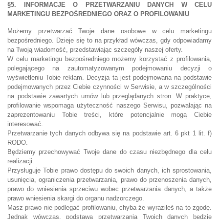
§5. INFORMACJE O PRZETWARZANIU DANYCH W CELU
MARKETINGU BEZPOŚREDNIEGO ORAZ O PROFILOWANIU
Możemy przetwarzać Twoje dane osobowe w celu marketingu
bezpośredniego. Dzieje się to na przykład wówczas, gdy odpowiadamy
na Twoją wiadomość, przedstawiając szczegóły naszej oferty.
W celu marketingu bezpośredniego możemy korzystać z profilowania,
polegającego na zautomatyzowanym podejmowaniu decyzji o
wyświetleniu Tobie reklam. Decyzja ta jest podejmowana na podstawie
podejmowanych przez Ciebie czynności w Serwisie, a w szczególności
na podstawie zawartych umów lub przeglądanych stron. W praktyce,
profilowanie wspomaga użyteczność naszego Serwisu, pozwalając na
zaprezentowaniu Tobie treści, które potencjalnie mogą Ciebie
interesować.
Przetwarzanie tych danych odbywa się na podstawie art. 6 pkt 1 lit. f)
RODO.
Będziemy przechowywać Twoje dane do czasu niezbędnego dla celu
realizacji.
Przysługuje Tobie prawo dostępu do swoich danych, ich sprostowania,
usunięcia, ograniczenia przetwarzania, prawo do przenoszenia danych,
prawo do wniesienia sprzeciwu wobec przetwarzania danych, a także
prawo wniesienia skargi do organu nadzorczego.
Masz prawo nie podlegać profilowaniu, chyba że wyraziłeś na to zgodę.
Jednak wówczas, podstawą przetwarzania Twoich danych będzie