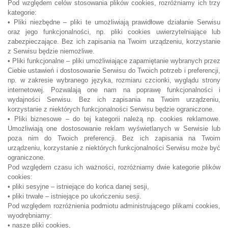
Pod względem celów stosowania plików cookies, rozróżniamy ich trzy
kategorie:
• Pliki niezbędne – pliki te umożliwiają prawidłowe działanie Serwisu
oraz jego funkcjonalności, np. pliki cookies uwierzytelniające lub
zabezpieczające. Bez ich zapisania na Twoim urządzeniu, korzystanie
z Serwisu będzie niemożliwe.
• Pliki funkcjonalne – pliki umożliwiające zapamiętanie wybranych przez
Ciebie ustawień i dostosowanie Serwisu do Twoich potrzeb i preferencji,
np. w zakresie wybranego języka, rozmiaru czcionki, wyglądu strony
internetowej. Pozwalają one nam na poprawę funkcjonalności i
wydajności Serwisu. Bez ich zapisania na Twoim urządzeniu,
korzystanie z niektórych funkcjonalności Serwisu będzie ograniczone.
• Pliki biznesowe – do tej kategorii należą np. cookies reklamowe.
Umożliwiają one dostosowanie reklam wyświetlanych w Serwisie lub
poza nim do Twoich preferencji. Bez ich zapisania na Twoim
urządzeniu, korzystanie z niektórych funkcjonalności Serwisu może być
ograniczone.
Pod względem czasu ich ważności, rozróżniamy dwie kategorie plików
cookies:
• pliki sesyjne – istniejące do końca danej sesji,
• pliki trwałe – istniejące po ukończeniu sesji.
Pod względem rozróżnienia podmiotu administrującego plikami cookies,
wyodrębniamy:
• nasze pliki cookies,