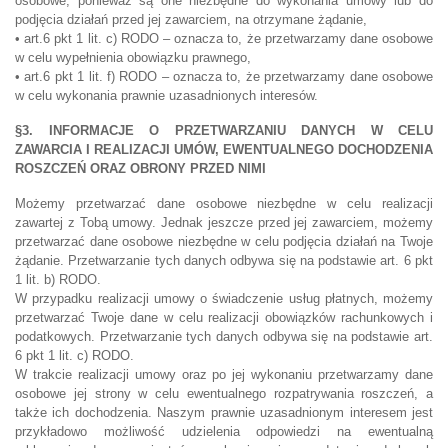
osobowe, ponieważ są one niezbędne do wykonania umowy lub do
podjęcia działań przed jej zawarciem, na otrzymane żądanie,
• art.6 pkt 1 lit. c) RODO – oznacza to, że przetwarzamy dane osobowe
w celu wypełnienia obowiązku prawnego,
• art.6 pkt 1 lit. f) RODO – oznacza to, że przetwarzamy dane osobowe
w celu wykonania prawnie uzasadnionych interesów.
§3. INFORMACJE O PRZETWARZANIU DANYCH W CELU
ZAWARCIA I REALIZACJI UMÓW, EWENTUALNEGO DOCHODZENIA
ROSZCZEŃ ORAZ OBRONY PRZED NIMI
Możemy przetwarzać dane osobowe niezbędne w celu realizacji
zawartej z Tobą umowy. Jednak jeszcze przed jej zawarciem, możemy
przetwarzać dane osobowe niezbędne w celu podjęcia działań na Twoje
żądanie. Przetwarzanie tych danych odbywa się na podstawie art. 6 pkt
1 lit. b) RODO.
W przypadku realizacji umowy o świadczenie usług płatnych, możemy
przetwarzać Twoje dane w celu realizacji obowiązków rachunkowych i
podatkowych. Przetwarzanie tych danych odbywa się na podstawie art.
6 pkt 1 lit. c) RODO.
W trakcie realizacji umowy oraz po jej wykonaniu przetwarzamy dane
osobowe jej strony w celu ewentualnego rozpatrywania roszczeń, a
także ich dochodzenia. Naszym prawnie uzasadnionym interesem jest
przykładowo możliwość udzielenia odpowiedzi na ewentualną