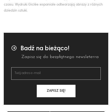
czasu. Wydruki Giclée wspaniale odtwarzają obrazy z różnych
dziedzin sztuki.
Badź na bieżąco!
Zapisz się do bezpłątnego newsleterra
ZAPISZ SIĘ!