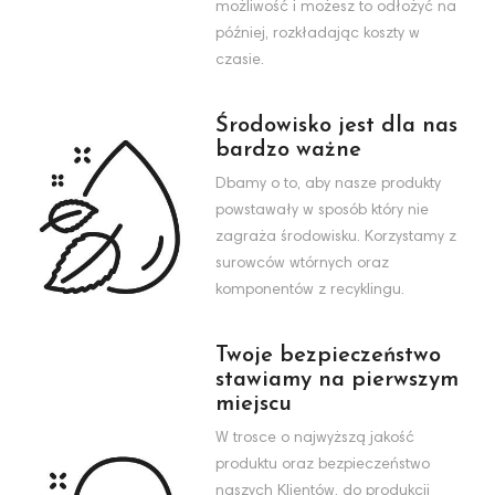
możliwość i możesz to odłożyć na
później, rozkładając koszty w
czasie.
Środowisko jest dla nas
bardzo ważne
Dbamy o to, aby nasze produkty
powstawały w sposób który nie
zagraża środowisku. Korzystamy z
surowców wtórnych oraz
komponentów z recyklingu.
Twoje bezpieczeństwo
stawiamy na pierwszym
miejscu
W trosce o najwyższą jakość
produktu oraz bezpieczeństwo
naszych Klientów, do produkcji