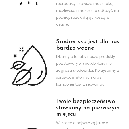
reprodukcji, zawsze masz taką
możliwość i możesz to odłożyć na
później, rozkładając koszty w
czasie.
Środowisko jest dla nas
bardzo ważne
Dbamy o to, aby nasze produkty
powstawały w sposób który nie
zagraża środowisku. Korzystamy z
surowców wtórnych oraz
komponentów z recyklingu.
Twoje bezpieczeństwo
stawiamy na pierwszym
miejscu
W trosce o najwyższą jakość