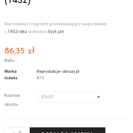
(1432)
Reprodukcja Fragment przedstawiający święte kobiety
Eyck Jan
1432
roku
z
autorstwa
86,35 zł
Brutto
Marka
Reprodukcje-obrazy.pl
Indeks
873
Rozmiar
obrazu