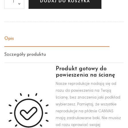
DODAJ DO KOSZYKA
Opis
Szczegóły produktu
Produkt gotowy do
powieszenia na ścianę
Nasze reprodukcje nadają się od
razu do powieszenia na Twoją
ścianę, bez znaczenia jaki podkład
wybierzesz. Pamiętaj, że wszystkie
reprodukcje na płótnie CANVAS
mają zadrukowane boki. Nie musisz
od razu oprawiać swojej