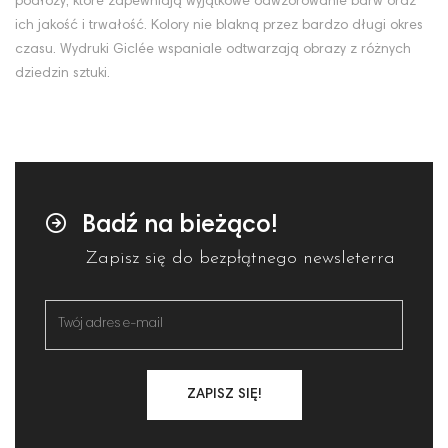
podłoży, które zapewniają wyjątkowe odwzorowanie barw oraz
ich jakość i trwałość. Kolory nie blakną przez bardzo długi okres
czasu. Wydruki Giclée wspaniale odtwarzają obrazy z różnych
dziedzin sztuki.
Badź na bieżąco!
Zapisz się do bezpłątnego newsleterra
ZAPISZ SIĘ!