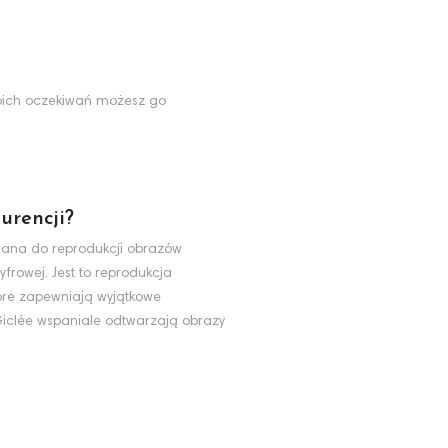
Twoich oczekiwań możesz go
urencji?
ywana do reprodukcji obrazów
yfrowej. Jest to reprodukcja
tóre zapewniają wyjątkowe
 Giclée wspaniale odtwarzają obrazy