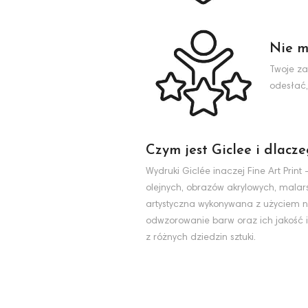
Nie m
Twoje za
odesłać,
Czym jest Giclee i dlacz
Wydruki Giclée inaczej Fine Art Pri
olejnych, obrazów akrylowych, malarst
artystyczna wykonywana z użyciem na
odwzorowanie barw oraz ich jakość i
z różnych dziedzin sztuki.