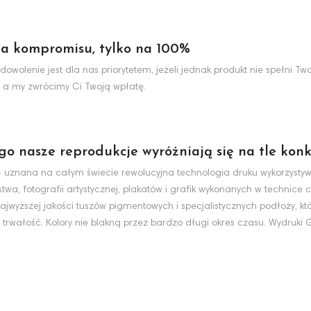
a kompromisu, tylko na 100%
dowolenie jest dla nas priorytetem, jeżeli jednak produkt nie spełni 
 a my zwrócimy Ci Twoją wpłatę.
ego nasze reprodukcje wyróżniają się na tle konk
nt - uznana na całym świecie rewolucyjna technologia druku wykorzyst
wa, fotografii artystycznej, plakatów i grafik wykonanych w technice c
jwyższej jakości tuszów pigmentowych i specjalistycznych podłoży, k
 trwałość. Kolory nie blakną przez bardzo długi okres czasu. Wydruki