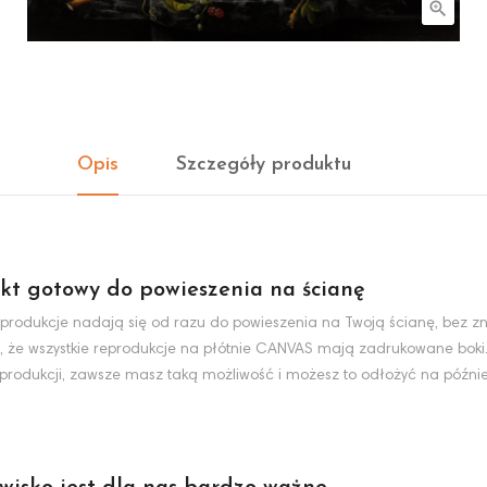

Opis
Szczegóły produktu
kt gotowy do powieszenia na ścianę
produkcje nadają się od razu do powieszenia na Twoją ścianę, bez zn
, że wszystkie reprodukcje na płótnie CANVAS mają zadrukowane boki
eprodukcji, zawsze masz taką możliwość i możesz to odłożyć na później