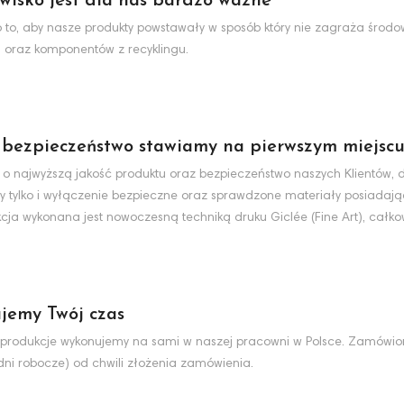
wisko jest dla nas bardzo ważne
to, aby nasze produkty powstawały w sposób który nie zagraża środo
 oraz komponentów z recyklingu.
 bezpieczeństwo stawiamy na pierwszym miejsc
 o najwyższą jakość produktu oraz bezpieczeństwo naszych Klientów, d
y tylko i wyłączenie bezpieczne oraz sprawdzone materiały posiadaj
cja wykonana jest nowoczesną techniką druku Giclée (Fine Art), całko
jemy Twój czas
produkcje wykonujemy na sami w naszej pracowni w Polsce. Zamówio
dni robocze) od chwili złożenia zamówienia.