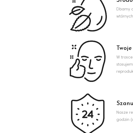
Środo
Dbamy o 
wtórnych
Twoje
W trosce
stosujem
reproduk
Szanu
Nasze re
godzin (