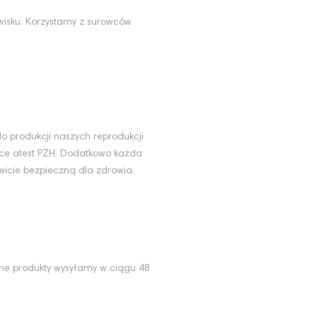
wisku. Korzystamy z surowców
u
o produkcji naszych reprodukcji
ące atest PZH. Dodatkowo każda
wicie bezpieczną dla zdrowia.
ne produkty wysyłamy w ciągu 48