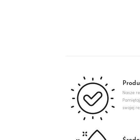
Produ
Nasze re
Pamiętaj
swojej r