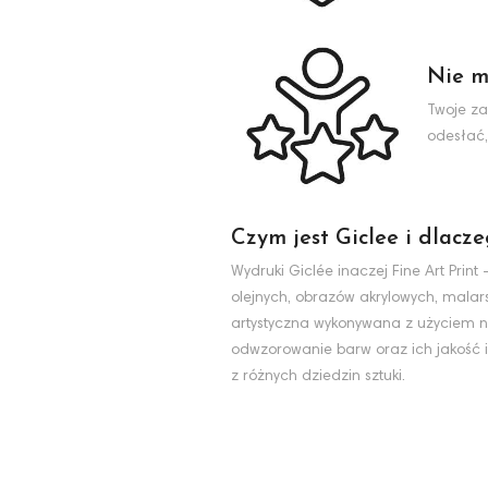
Nie m
Twoje za
odesłać,
Czym jest Giclee i dlacz
Wydruki Giclée inaczej Fine Art Pri
olejnych, obrazów akrylowych, malarst
artystyczna wykonywana z użyciem na
odwzorowanie barw oraz ich jakość i
z różnych dziedzin sztuki.