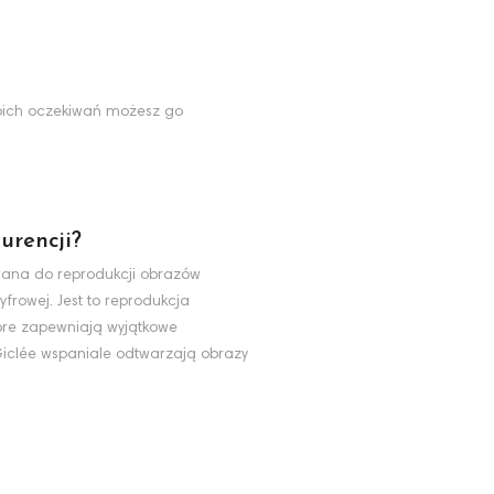
Twoich oczekiwań możesz go
urencji?
ywana do reprodukcji obrazów
yfrowej. Jest to reprodukcja
tóre zapewniają wyjątkowe
 Giclée wspaniale odtwarzają obrazy