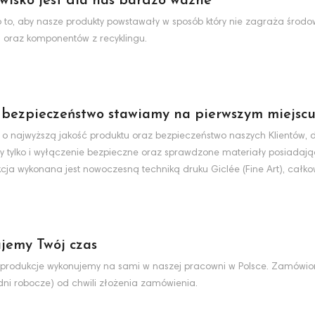
wisko jest dla nas bardzo ważne
to, aby nasze produkty powstawały w sposób który nie zagraża środo
 oraz komponentów z recyklingu.
 bezpieczeństwo stawiamy na pierwszym miejsc
 o najwyższą jakość produktu oraz bezpieczeństwo naszych Klientów, d
y tylko i wyłączenie bezpieczne oraz sprawdzone materiały posiadaj
cja wykonana jest nowoczesną techniką druku Giclée (Fine Art), całko
jemy Twój czas
produkcje wykonujemy na sami w naszej pracowni w Polsce. Zamówio
dni robocze) od chwili złożenia zamówienia.