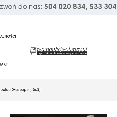
zwoń do nas:
504 020 834, 533 304
UALNOŚCI
TAKT
mboldo Giuseppe (1563)