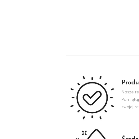
Produ
Nasze re
Pamiętaj
swojej r