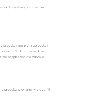
wisku. Korzystamy z surowców
u
o produkcji naszych reprodukcji
ące atest PZH. Dodatkowo każda
wicie bezpieczną dla zdrowia.
ne produkty wysyłamy w ciągu 48