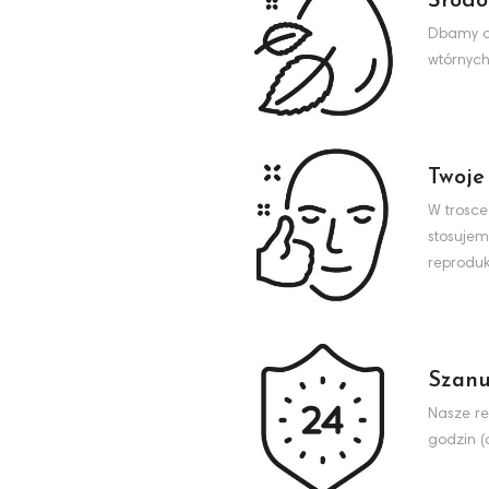
Środo
Dbamy o 
wtórnych
Twoje
W trosce
stosujem
reproduk
Szanu
Nasze re
godzin (