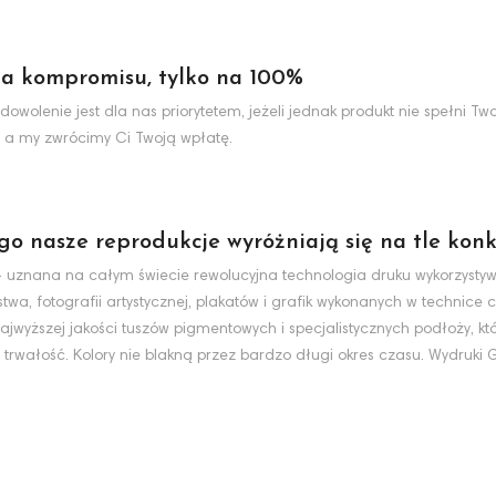
a kompromisu, tylko na 100%
dowolenie jest dla nas priorytetem, jeżeli jednak produkt nie spełni 
 a my zwrócimy Ci Twoją wpłatę.
ego nasze reprodukcje wyróżniają się na tle konk
nt - uznana na całym świecie rewolucyjna technologia druku wykorzyst
wa, fotografii artystycznej, plakatów i grafik wykonanych w technice c
jwyższej jakości tuszów pigmentowych i specjalistycznych podłoży, k
 trwałość. Kolory nie blakną przez bardzo długi okres czasu. Wydruki