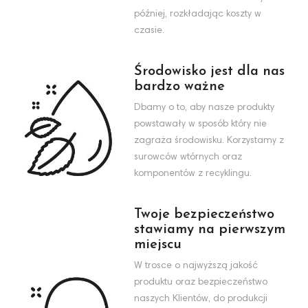
później, rozkładając koszty w
czasie.
Środowisko jest dla nas
bardzo ważne
Dbamy o to, aby nasze produkty
powstawały w sposób który nie
zagraża środowisku. Korzystamy z
surowców wtórnych oraz
komponentów z recyklingu.
Twoje bezpieczeństwo
stawiamy na pierwszym
miejscu
W trosce o najwyższą jakość
produktu oraz bezpieczeństwo
naszych Klientów, do produkcji