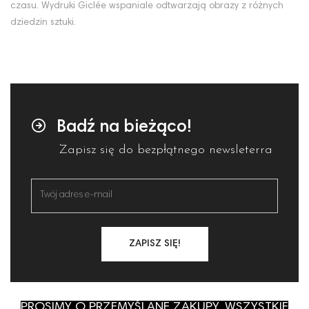
czasu. Wydruki Giclée wspaniale odtwarzają obrazy z różnych
dziedzin sztuki.
Badź na bieżąco!
Zapisz się do bezpłątnego newsleterra
ZAPISZ SIĘ!
PROSIMY O PRZEMYŚLANE ZAKUPY, WSZYSTKIE