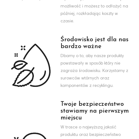
możliwość i możesz to odłożyć na
później, rozkładając koszty w
czasie.
Środowisko jest dla nas
bardzo ważne
Dbamy o to, aby nasze produkty
powstawały w sposób który nie
zagraża środowisku. Korzystamy z
surowców wtórnych oraz
komponentów z recyklingu.
Twoje bezpieczeństwo
stawiamy na pierwszym
miejscu
W trosce o najwyższą jakość
produktu oraz bezpieczeństwo