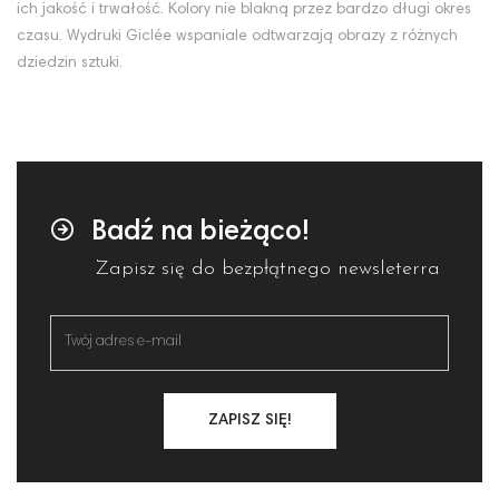
ich jakość i trwałość. Kolory nie blakną przez bardzo długi okres
czasu. Wydruki Giclée wspaniale odtwarzają obrazy z różnych
dziedzin sztuki.
Badź na bieżąco!
Zapisz się do bezpłątnego newsleterra
ZAPISZ SIĘ!