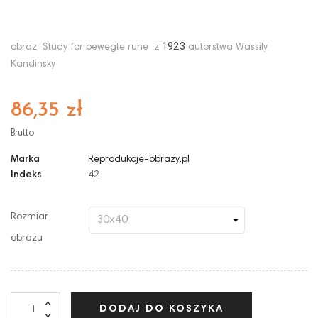
1923
obraz Study for bewegte ruhe z
autorstwa Wassily
Kandinsky
86,35 zł
Brutto
Marka
Reprodukcje-obrazy.pl
Indeks
42
Rozmiar
obrazu
DODAJ DO KOSZYKA