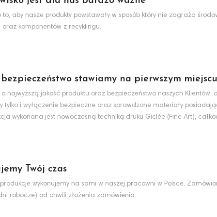
wisko jest dla nas bardzo ważne
to, aby nasze produkty powstawały w sposób który nie zagraża środo
 oraz komponentów z recyklingu.
 bezpieczeństwo stawiamy na pierwszym miejsc
 o najwyższą jakość produktu oraz bezpieczeństwo naszych Klientów, d
y tylko i wyłączenie bezpieczne oraz sprawdzone materiały posiadaj
cja wykonana jest nowoczesną techniką druku Giclée (Fine Art), całko
jemy Twój czas
produkcje wykonujemy na sami w naszej pracowni w Polsce. Zamówio
dni robocze) od chwili złożenia zamówienia.