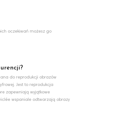
Twoich oczekiwań możesz go
urencji?
ywana do reprodukcji obrazów
yfrowej. Jest to reprodukcja
tóre zapewniają wyjątkowe
 Giclée wspaniale odtwarzają obrazy