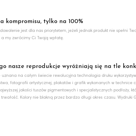
a kompromisu, tylko na 100%
dowolenie jest dla nas priorytetem, jeżeli jednak produkt nie spełni 
 a my zwrócimy Ci Twoją wpłatę.
ego nasze reprodukcje wyróżniają się na tle konk
nt - uznana na całym świecie rewolucyjna technologia druku wykorzyst
wa, fotografii artystycznej, plakatów i grafik wykonanych w technice c
jwyższej jakości tuszów pigmentowych i specjalistycznych podłoży, k
 trwałość. Kolory nie blakną przez bardzo długi okres czasu. Wydruki