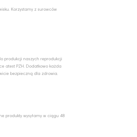
wisku. Korzystamy z surowców
u
o produkcji naszych reprodukcji
ące atest PZH. Dodatkowo każda
wicie bezpieczną dla zdrowia.
ne produkty wysyłamy w ciągu 48