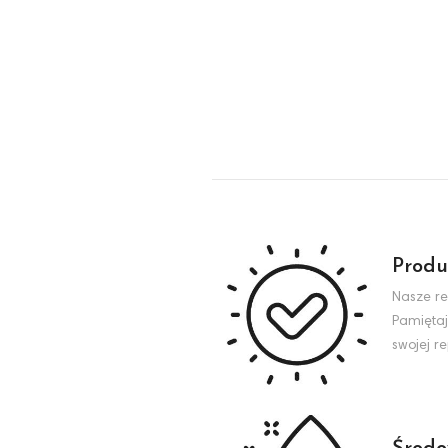
Produ
Nasze re
Pamiętaj
swojej r