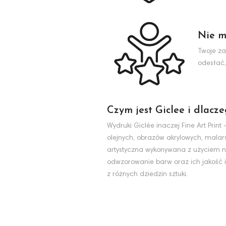
Nie m
Twoje za
odesłać,
Czym jest Giclee i dlacz
Wydruki Giclée inaczej Fine Art Pri
olejnych, obrazów akrylowych, malarst
artystyczna wykonywana z użyciem na
odwzorowanie barw oraz ich jakość i
z różnych dziedzin sztuki.