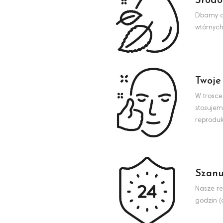
Środo
Dbamy o 
wtórnych
Twoje
W trosce
stosujem
reproduk
Szanu
Nasze re
godzin (