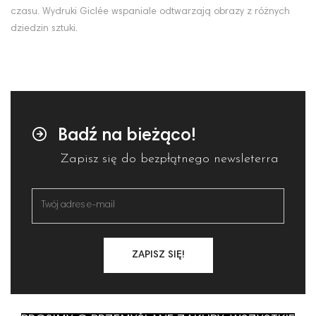
czasu. Wydruki Giclée wspaniale odtwarzają obrazy z różnych
dziedzin sztuki.
Badź na bieżąco!
Zapisz się do bezpłątnego newsleterra
ZAPISZ SIĘ!