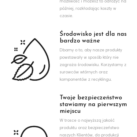
możliwość i możesz to odłożyć na
później, rozkładając koszty w
czasie.
Środowisko jest dla nas
bardzo ważne
Dbamy o to, aby nasze produkty
powstawały w sposób który nie
zagraża środowisku. Korzystamy z
surowców wtórnych oraz
komponentów z recyklingu.
Twoje bezpieczeństwo
stawiamy na pierwszym
miejscu
W trosce o najwyższą jakość
produktu oraz bezpieczeństwo
naszych Klientów, do produkcji