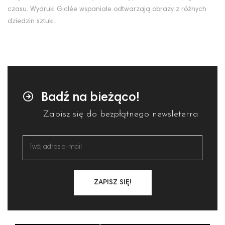
czasu. Wydruki Giclée wspaniale odtwarzają obrazy z różnych
dziedzin sztuki.
Badź na bieżąco!
Zapisz się do bezpłątnego newsleterra
ZAPISZ SIĘ!