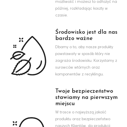
możliwość i możesz to odłożyć na
później, rozkładając koszty w
czasie.
Środowisko jest dla nas
bardzo ważne
Dbamy o to, aby nasze produkty
powstawały w sposób który nie
zagraża środowisku. Korzystamy z
surowców wtórnych oraz
komponentów z recyklingu.
Twoje bezpieczeństwo
stawiamy na pierwszym
miejscu
W trosce o najwyższą jakość
produktu oraz bezpieczeństwo
naszych Klientów, do produkcji