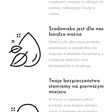
możliwość i możesz to odłożyć na
później, rozkładając koszty w
czasie.
Środowisko jest dla nas
bardzo ważne
Dbamy o to, aby nasze produkty
powstawały w sposób który nie
zagraża środowisku. Korzystamy z
surowców wtórnych oraz
komponentów z recyklingu.
Twoje bezpieczeństwo
stawiamy na pierwszym
miejscu
W trosce o najwyższą jakość
produktu oraz bezpieczeństwo
naszych Klientów, do produkcji