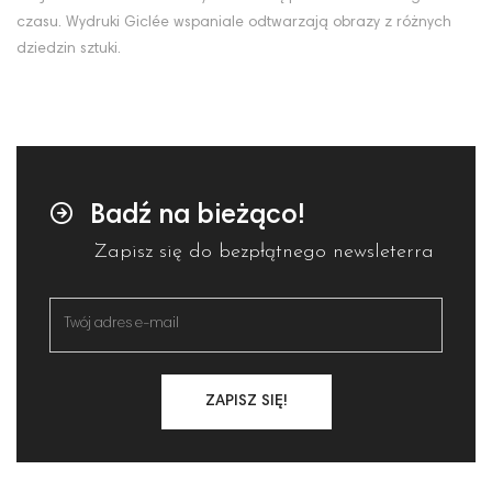
czasu. Wydruki Giclée wspaniale odtwarzają obrazy z różnych
dziedzin sztuki.
Badź na bieżąco!
Zapisz się do bezpłątnego newsleterra
ZAPISZ SIĘ!