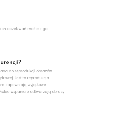
Twoich oczekiwań możesz go
urencji?
ywana do reprodukcji obrazów
yfrowej. Jest to reprodukcja
tóre zapewniają wyjątkowe
 Giclée wspaniale odtwarzają obrazy