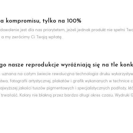
a kompromisu, tylko na 100%
dowolenie jest dla nas priorytetem, jeżeli jednak produkt nie spełni 
 a my zwrócimy Ci Twoją wpłatę.
ego nasze reprodukcje wyróżniają się na tle konk
nt - uznana na całym świecie rewolucyjna technologia druku wykorzyst
wa, fotografii artystycznej, plakatów i grafik wykonanych w technice c
jwyższej jakości tuszów pigmentowych i specjalistycznych podłoży, k
 trwałość. Kolory nie blakną przez bardzo długi okres czasu. Wydruki