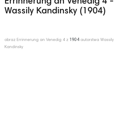
Errinnerung an Venedig 4 -
Wassily Kandinsky (1904)
1904
obraz Errinnerung an Venedig 4 z
autorstwa Wassily
Kandinsky