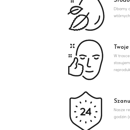
Środo
Dbamy o 
wtórnych
Twoje
W trosce
stosujem
reproduk
Szanu
Nasze re
godzin (