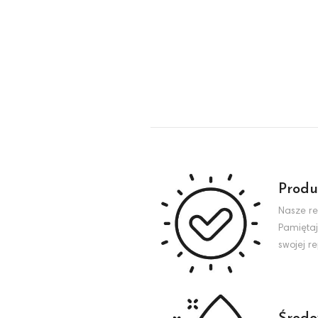
Produ
Nasze re
Pamiętaj
swojej r