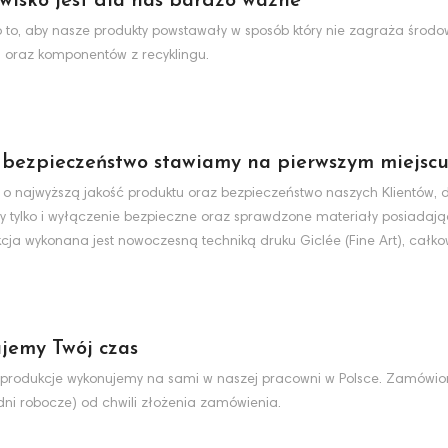
wisko jest dla nas bardzo ważne
to, aby nasze produkty powstawały w sposób który nie zagraża środo
 oraz komponentów z recyklingu.
 bezpieczeństwo stawiamy na pierwszym miejsc
 o najwyższą jakość produktu oraz bezpieczeństwo naszych Klientów, d
y tylko i wyłączenie bezpieczne oraz sprawdzone materiały posiadaj
cja wykonana jest nowoczesną techniką druku Giclée (Fine Art), całko
jemy Twój czas
produkcje wykonujemy na sami w naszej pracowni w Polsce. Zamówio
dni robocze) od chwili złożenia zamówienia.