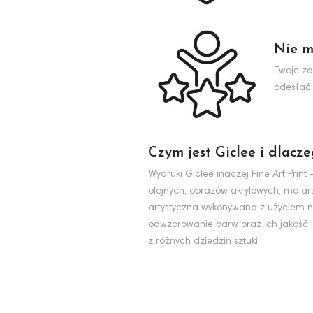
Nie m
Twoje za
odesłać,
Czym jest Giclee i dlacz
Wydruki Giclée inaczej Fine Art Pri
olejnych, obrazów akrylowych, malarst
artystyczna wykonywana z użyciem na
odwzorowanie barw oraz ich jakość i
z różnych dziedzin sztuki.