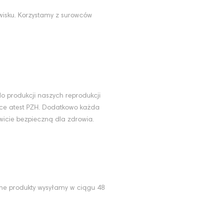
wisku. Korzystamy z surowców
u
o produkcji naszych reprodukcji
ące atest PZH. Dodatkowo każda
wicie bezpieczną dla zdrowia.
ne produkty wysyłamy w ciągu 48