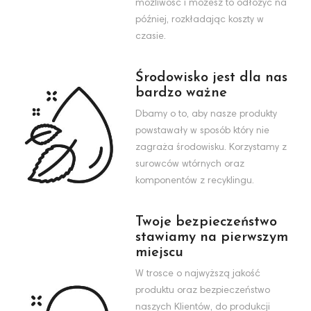
możliwość i możesz to odłożyć na
później, rozkładając koszty w
czasie.
Środowisko jest dla nas
bardzo ważne
Dbamy o to, aby nasze produkty
powstawały w sposób który nie
zagraża środowisku. Korzystamy z
surowców wtórnych oraz
komponentów z recyklingu.
Twoje bezpieczeństwo
stawiamy na pierwszym
miejscu
W trosce o najwyższą jakość
produktu oraz bezpieczeństwo
naszych Klientów, do produkcji