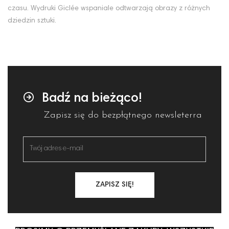
czasu. Wydruki Giclée wspaniale odtwarzają obrazy z różnych
dziedzin sztuki.
Badź na bieżąco!
Zapisz się do bezpłątnego newsleterra
ZAPISZ SIĘ!