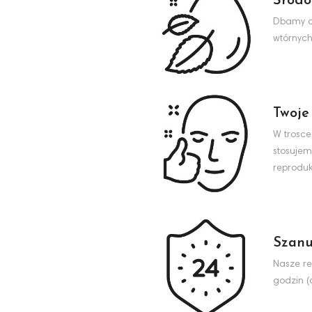
Środo
Dbamy o 
wtórnych
Twoje
W trosce
stosujem
reproduk
Szanu
Nasze re
godzin (