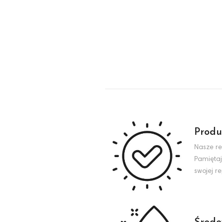
Produ
Nasze re
Pamiętaj
swojej r