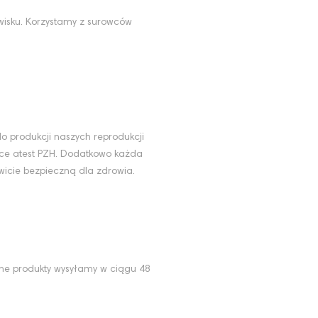
wisku. Korzystamy z surowców
u
o produkcji naszych reprodukcji
ące atest PZH. Dodatkowo każda
wicie bezpieczną dla zdrowia.
ne produkty wysyłamy w ciągu 48