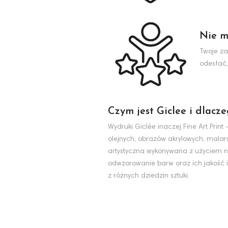
Nie m
Twoje za
odesłać,
Czym jest Giclee i dlacz
Wydruki Giclée inaczej Fine Art Pri
olejnych, obrazów akrylowych, malarst
artystyczna wykonywana z użyciem na
odwzorowanie barw oraz ich jakość i
z różnych dziedzin sztuki.