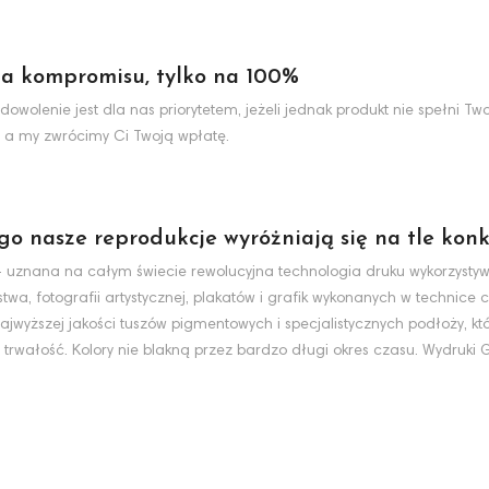
a kompromisu, tylko na 100%
dowolenie jest dla nas priorytetem, jeżeli jednak produkt nie spełni 
 a my zwrócimy Ci Twoją wpłatę.
ego nasze reprodukcje wyróżniają się na tle konk
nt - uznana na całym świecie rewolucyjna technologia druku wykorzyst
wa, fotografii artystycznej, plakatów i grafik wykonanych w technice c
jwyższej jakości tuszów pigmentowych i specjalistycznych podłoży, k
 trwałość. Kolory nie blakną przez bardzo długi okres czasu. Wydruki