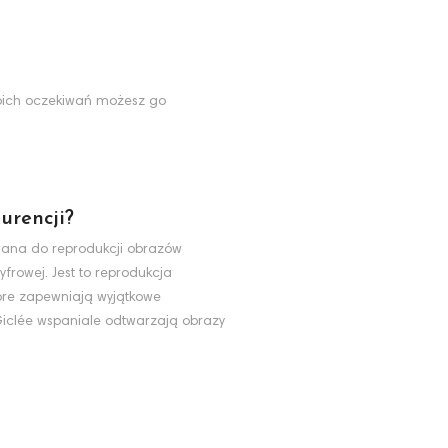
Twoich oczekiwań możesz go
urencji?
ywana do reprodukcji obrazów
yfrowej. Jest to reprodukcja
tóre zapewniają wyjątkowe
 Giclée wspaniale odtwarzają obrazy