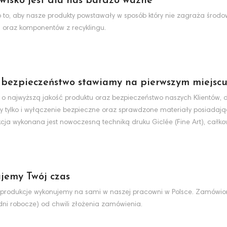
wisko jest dla nas bardzo ważne
to, aby nasze produkty powstawały w sposób który nie zagraża środo
 oraz komponentów z recyklingu.
 bezpieczeństwo stawiamy na pierwszym miejsc
 o najwyższą jakość produktu oraz bezpieczeństwo naszych Klientów, d
y tylko i wyłączenie bezpieczne oraz sprawdzone materiały posiadaj
cja wykonana jest nowoczesną techniką druku Giclée (Fine Art), całko
jemy Twój czas
produkcje wykonujemy na sami w naszej pracowni w Polsce. Zamówio
dni robocze) od chwili złożenia zamówienia.