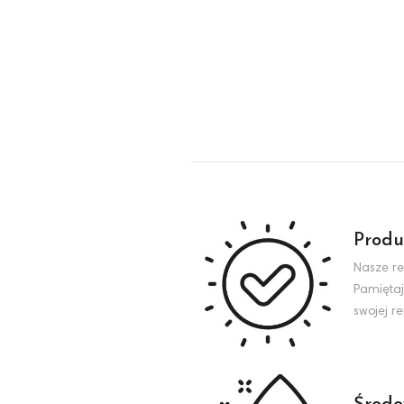
Produ
Nasze re
Pamiętaj
swojej r