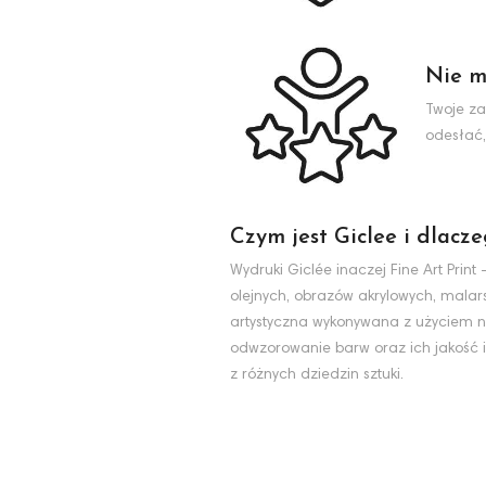
Nie m
Twoje za
odesłać,
Czym jest Giclee i dlacz
Wydruki Giclée inaczej Fine Art Pri
olejnych, obrazów akrylowych, malarst
artystyczna wykonywana z użyciem na
odwzorowanie barw oraz ich jakość i
z różnych dziedzin sztuki.