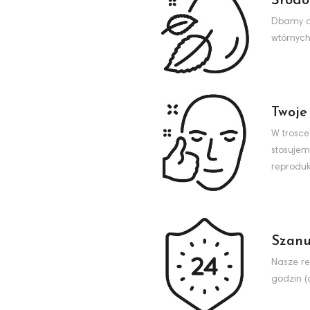
Środo
Dbamy o 
wtórnych
Twoje
W trosce
stosujem
reproduk
Szanu
Nasze re
godzin (