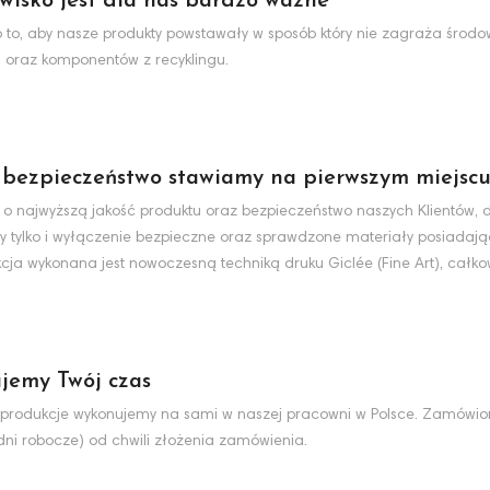
wisko jest dla nas bardzo ważne
to, aby nasze produkty powstawały w sposób który nie zagraża środo
 oraz komponentów z recyklingu.
 bezpieczeństwo stawiamy na pierwszym miejsc
 o najwyższą jakość produktu oraz bezpieczeństwo naszych Klientów, d
y tylko i wyłączenie bezpieczne oraz sprawdzone materiały posiadaj
cja wykonana jest nowoczesną techniką druku Giclée (Fine Art), całko
jemy Twój czas
produkcje wykonujemy na sami w naszej pracowni w Polsce. Zamówio
dni robocze) od chwili złożenia zamówienia.