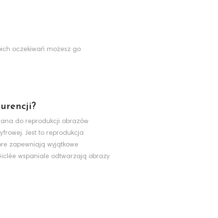
Twoich oczekiwań możesz go
urencji?
ywana do reprodukcji obrazów
yfrowej. Jest to reprodukcja
tóre zapewniają wyjątkowe
 Giclée wspaniale odtwarzają obrazy