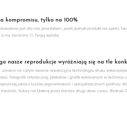
a kompromisu, tylko na 100%
dowolenie jest dla nas priorytetem, jeżeli jednak produkt nie spełni 
 a my zwrócimy Ci Twoją wpłatę.
ego nasze reprodukcje wyróżniają się na tle konk
nt - uznana na całym świecie rewolucyjna technologia druku wykorzyst
wa, fotografii artystycznej, plakatów i grafik wykonanych w technice c
jwyższej jakości tuszów pigmentowych i specjalistycznych podłoży, k
 trwałość. Kolory nie blakną przez bardzo długi okres czasu. Wydruki