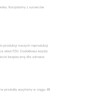
wisku. Korzystamy z surowców
u
o produkcji naszych reprodukcji
ące atest PZH. Dodatkowo każda
wicie bezpieczną dla zdrowia.
ne produkty wysyłamy w ciągu 48