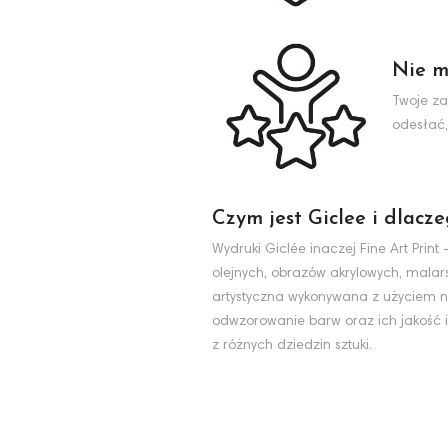
Nie m
Twoje za
odesłać,
Czym jest Giclee i dlacz
Wydruki Giclée inaczej Fine Art Pri
olejnych, obrazów akrylowych, malarst
artystyczna wykonywana z użyciem na
odwzorowanie barw oraz ich jakość i
z różnych dziedzin sztuki.