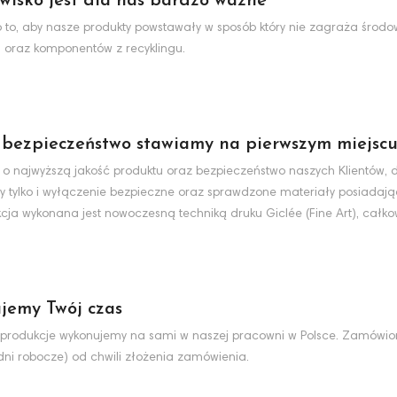
wisko jest dla nas bardzo ważne
to, aby nasze produkty powstawały w sposób który nie zagraża środo
 oraz komponentów z recyklingu.
 bezpieczeństwo stawiamy na pierwszym miejsc
 o najwyższą jakość produktu oraz bezpieczeństwo naszych Klientów, d
y tylko i wyłączenie bezpieczne oraz sprawdzone materiały posiadaj
cja wykonana jest nowoczesną techniką druku Giclée (Fine Art), całko
jemy Twój czas
produkcje wykonujemy na sami w naszej pracowni w Polsce. Zamówio
dni robocze) od chwili złożenia zamówienia.