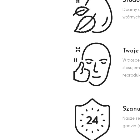
Środo
Dbamy o 
wtórnych
Twoje
W trosce
stosujem
reproduk
Szanu
Nasze re
godzin (