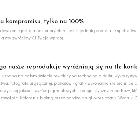
a kompromisu, tylko na 100%
dowolenie jest dla nas priorytetem, jeżeli jednak produkt nie spełni 
 a my zwrócimy Ci Twoją wpłatę.
ego nasze reprodukcje wyróżniają się na tle konk
nt - uznana na całym świecie rewolucyjna technologia druku wykorzyst
wa, fotografii artystycznej, plakatów i grafik wykonanych w technice c
jwyższej jakości tuszów pigmentowych i specjalistycznych podłoży, k
 trwałość. Kolory nie blakną przez bardzo długi okres czasu. Wydruki