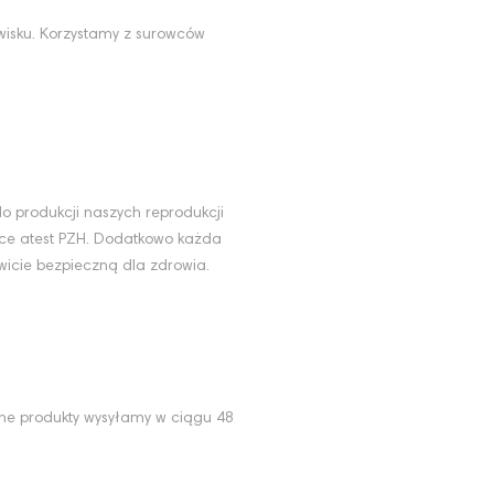
wisku. Korzystamy z surowców
u
o produkcji naszych reprodukcji
ące atest PZH. Dodatkowo każda
wicie bezpieczną dla zdrowia.
ne produkty wysyłamy w ciągu 48