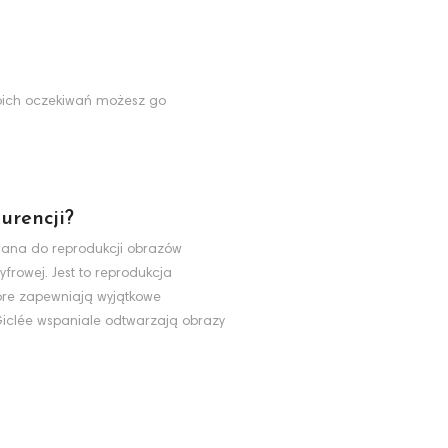
Twoich oczekiwań możesz go
urencji?
ywana do reprodukcji obrazów
yfrowej. Jest to reprodukcja
tóre zapewniają wyjątkowe
 Giclée wspaniale odtwarzają obrazy