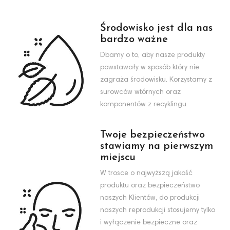
Środowisko jest dla nas
bardzo ważne
Dbamy o to, aby nasze produkty
powstawały w sposób który nie
zagraża środowisku. Korzystamy z
surowców wtórnych oraz
komponentów z recyklingu.
Twoje bezpieczeństwo
stawiamy na pierwszym
miejscu
W trosce o najwyższą jakość
produktu oraz bezpieczeństwo
naszych Klientów, do produkcji
naszych reprodukcji stosujemy tylko
i wyłączenie bezpieczne oraz