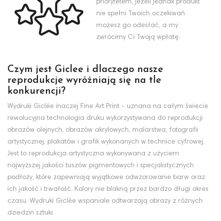
priorytetem, jeżeli jednak produkt
nie spełni Twoich oczekiwań
możesz go odesłać, a my
zwrócimy Ci Twoją wpłatę.
Czym jest Giclee i dlaczego nasze
reprodukcje wyróżniają się na tle
konkurencji?
Wydruki Giclée inaczej Fine Art Print - uznana na całym świecie
rewolucyjna technologia druku wykorzystywana do reprodukcji
obrazów olejnych, obrazów akrylowych, malarstwa, fotografii
artystycznej, plakatów i grafik wykonanych w technice cyfrowej.
Jest to reprodukcja artystyczna wykonywana z użyciem
najwyższej jakości tuszów pigmentowych i specjalistycznych
podłoży, które zapewniają wyjątkowe odwzorowanie barw oraz
ich jakość i trwałość. Kolory nie blakną przez bardzo długi okres
czasu. Wydruki Giclée wspaniale odtwarzają obrazy z różnych
dziedzin sztuki.