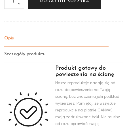
DODAJ DO KOSZYKA
Opis
Szczegóły produktu
Produkt gotowy do
powieszenia na ścianę
Nasze reprodukcje nadają się od
razu do powieszenia na Twoją
ścianę, bez znaczenia jaki podkład
wybierzesz. Pamiętaj, że wszystkie
reprodukcje na płótnie CANVAS
mają zadrukowane boki. Nie musisz
od razu oprawiać swojej