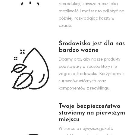
reprodukcji, zawsze masz taką
możliwość i możesz to odłożyć na
później, rozkładając koszty w
czasie.
Środowisko jest dla nas
bardzo ważne
Dbamy o to, aby nasze produkty
powstawały w sposób który nie
zagraża środowisku. Korzystamy z
surowców wtórnych oraz
komponentów z recyklingu.
Twoje bezpieczeństwo
stawiamy na pierwszym
miejscu
W trosce o najwyższą jakość