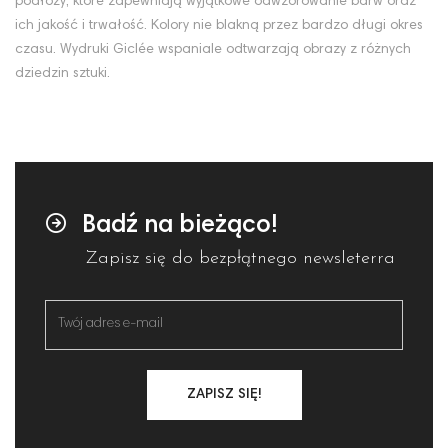
podłoży, które zapewniają wyjątkowe odwzorowanie barw oraz
ich jakość i trwałość. Kolory nie blakną przez bardzo długi okres
czasu. Wydruki Giclée wspaniale odtwarzają obrazy z różnych
dziedzin sztuki.
Badź na bieżąco!
Zapisz się do bezpłątnego newsleterra
ZAPISZ SIĘ!