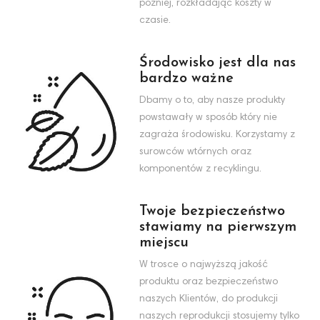
później, rozkładając koszty w
czasie.
Środowisko jest dla nas
bardzo ważne
Dbamy o to, aby nasze produkty
powstawały w sposób który nie
zagraża środowisku. Korzystamy z
surowców wtórnych oraz
komponentów z recyklingu.
Twoje bezpieczeństwo
stawiamy na pierwszym
miejscu
W trosce o najwyższą jakość
produktu oraz bezpieczeństwo
naszych Klientów, do produkcji
naszych reprodukcji stosujemy tylko