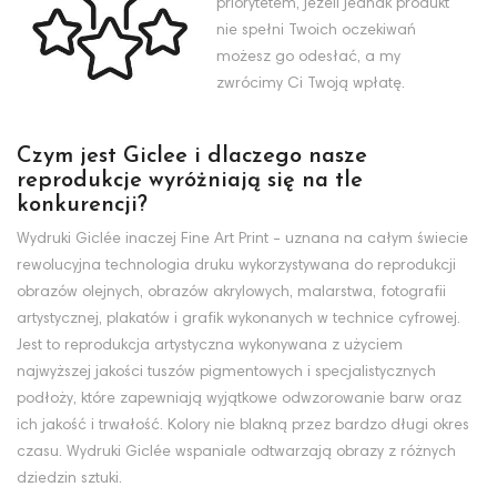
priorytetem, jeżeli jednak produkt
nie spełni Twoich oczekiwań
możesz go odesłać, a my
zwrócimy Ci Twoją wpłatę.
Czym jest Giclee i dlaczego nasze
reprodukcje wyróżniają się na tle
konkurencji?
Wydruki Giclée inaczej Fine Art Print - uznana na całym świecie
rewolucyjna technologia druku wykorzystywana do reprodukcji
obrazów olejnych, obrazów akrylowych, malarstwa, fotografii
artystycznej, plakatów i grafik wykonanych w technice cyfrowej.
Jest to reprodukcja artystyczna wykonywana z użyciem
najwyższej jakości tuszów pigmentowych i specjalistycznych
podłoży, które zapewniają wyjątkowe odwzorowanie barw oraz
ich jakość i trwałość. Kolory nie blakną przez bardzo długi okres
czasu. Wydruki Giclée wspaniale odtwarzają obrazy z różnych
dziedzin sztuki.