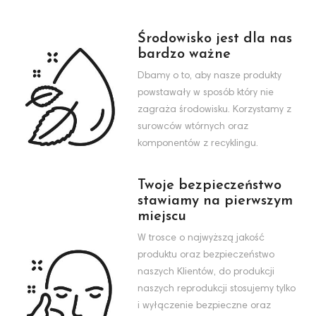
Środowisko jest dla nas
bardzo ważne
Dbamy o to, aby nasze produkty
powstawały w sposób który nie
zagraża środowisku. Korzystamy z
surowców wtórnych oraz
komponentów z recyklingu.
Twoje bezpieczeństwo
stawiamy na pierwszym
miejscu
W trosce o najwyższą jakość
produktu oraz bezpieczeństwo
naszych Klientów, do produkcji
naszych reprodukcji stosujemy tylko
i wyłączenie bezpieczne oraz