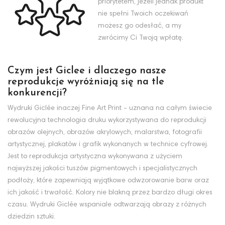
priorytetem, jeżeli jednak produkt
nie spełni Twoich oczekiwań
możesz go odesłać, a my
zwrócimy Ci Twoją wpłatę.
Czym jest Giclee i dlaczego nasze
reprodukcje wyróżniają się na tle
konkurencji?
Wydruki Giclée inaczej Fine Art Print - uznana na całym świecie
rewolucyjna technologia druku wykorzystywana do reprodukcji
obrazów olejnych, obrazów akrylowych, malarstwa, fotografii
artystycznej, plakatów i grafik wykonanych w technice cyfrowej.
Jest to reprodukcja artystyczna wykonywana z użyciem
najwyższej jakości tuszów pigmentowych i specjalistycznych
podłoży, które zapewniają wyjątkowe odwzorowanie barw oraz
ich jakość i trwałość. Kolory nie blakną przez bardzo długi okres
czasu. Wydruki Giclée wspaniale odtwarzają obrazy z różnych
dziedzin sztuki.