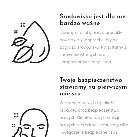
Środowisko jest dla nas
bardzo ważne
Dbamy o to, aby nasze produkty
powstawały w sposób który nie
zagraża środowisku. Korzystamy z
surowców wtórnych oraz
komponentów z recyklingu.
Twoje bezpieczeństwo
stawiamy na pierwszym
miejscu
W trosce o najwyższą jakość
produktu oraz bezpieczeństwo
naszych Klientów, do produkcji
naszych reprodukcji stosujemy tylko
i wyłączenie bezpieczne oraz