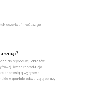
Twoich oczekiwań możesz go
urencji?
ywana do reprodukcji obrazów
yfrowej. Jest to reprodukcja
tóre zapewniają wyjątkowe
 Giclée wspaniale odtwarzają obrazy