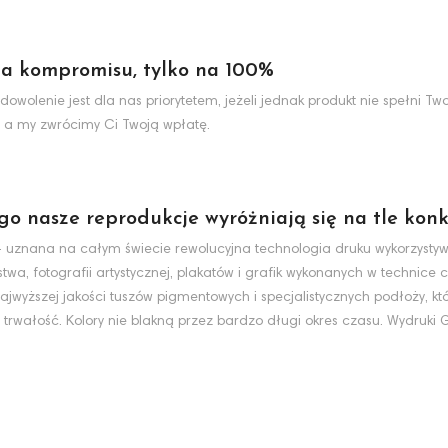
a kompromisu, tylko na 100%
dowolenie jest dla nas priorytetem, jeżeli jednak produkt nie spełni 
 a my zwrócimy Ci Twoją wpłatę.
ego nasze reprodukcje wyróżniają się na tle konk
nt - uznana na całym świecie rewolucyjna technologia druku wykorzyst
wa, fotografii artystycznej, plakatów i grafik wykonanych w technice c
jwyższej jakości tuszów pigmentowych i specjalistycznych podłoży, k
 trwałość. Kolory nie blakną przez bardzo długi okres czasu. Wydruki