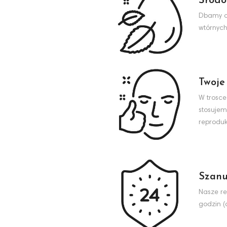
Środo
Dbamy o 
wtórnych
Twoje
W trosce
stosujem
reproduk
Szanu
Nasze re
godzin (