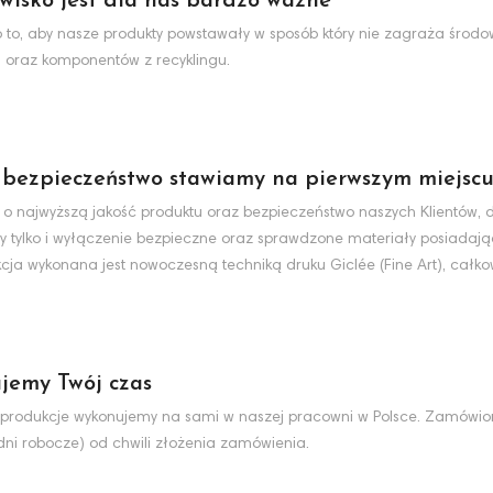
wisko jest dla nas bardzo ważne
to, aby nasze produkty powstawały w sposób który nie zagraża środo
 oraz komponentów z recyklingu.
 bezpieczeństwo stawiamy na pierwszym miejsc
 o najwyższą jakość produktu oraz bezpieczeństwo naszych Klientów, d
y tylko i wyłączenie bezpieczne oraz sprawdzone materiały posiadaj
cja wykonana jest nowoczesną techniką druku Giclée (Fine Art), całko
jemy Twój czas
produkcje wykonujemy na sami w naszej pracowni w Polsce. Zamówio
dni robocze) od chwili złożenia zamówienia.