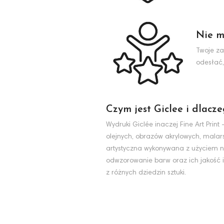
Nie m
Twoje za
odesłać,
Czym jest Giclee i dlacz
Wydruki Giclée inaczej Fine Art Pri
olejnych, obrazów akrylowych, malarst
artystyczna wykonywana z użyciem na
odwzorowanie barw oraz ich jakość i
z różnych dziedzin sztuki.