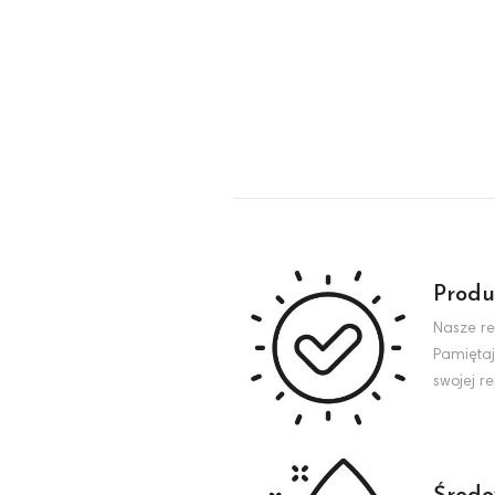
Produ
Nasze re
Pamiętaj
swojej r