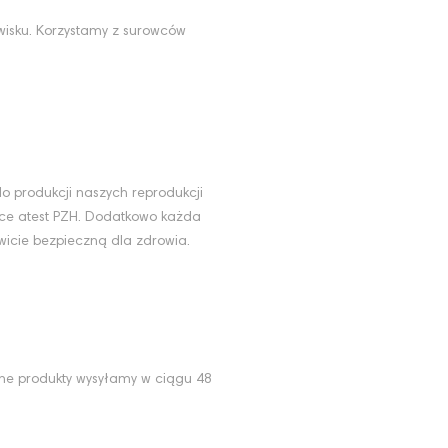
wisku. Korzystamy z surowców
u
o produkcji naszych reprodukcji
ące atest PZH. Dodatkowo każda
wicie bezpieczną dla zdrowia.
ne produkty wysyłamy w ciągu 48