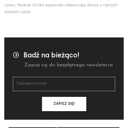
czasu. Wydruki Giclée wspaniale odtwarzają obrazy z różnych
dziedzin sztuki.
Badź na bieżąco!
Zapisz się do bezpłątnego newsleterra
ZAPISZ SIĘ!