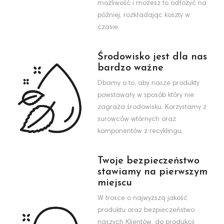
możliwość i możesz to odłożyć na
później, rozkładając koszty w
czasie.
Środowisko jest dla nas
bardzo ważne
Dbamy o to, aby nasze produkty
powstawały w sposób który nie
zagraża środowisku. Korzystamy z
surowców wtórnych oraz
komponentów z recyklingu.
Twoje bezpieczeństwo
stawiamy na pierwszym
miejscu
W trosce o najwyższą jakość
produktu oraz bezpieczeństwo
naszych Klientów, do produkcji