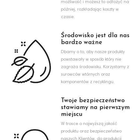
możliwość i możesz to odłożyć na
później, rozkładając koszty w
czasie.
Środowisko jest dla nas
bardzo ważne
Dbamy o to, aby nasze produkty
powstawały w sposób który nie
zagraża środowisku. Korzystamy z
surowców wtórnych oraz
komponentów z recyklingu.
Twoje bezpieczeństwo
stawiamy na pierwszym
miejscu
W trosce o najwyższą jakość
produktu oraz bezpieczeństwo
naszych Klientów, do produkcji