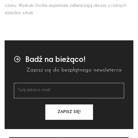
czasu. Wydruki Giclée wspaniale odtwarzają obrazy z różnych
dziedzin sztuki.
Badź na bieżąco!
Zapisz się do bezpłątnego newsleterra
ZAPISZ SIĘ!