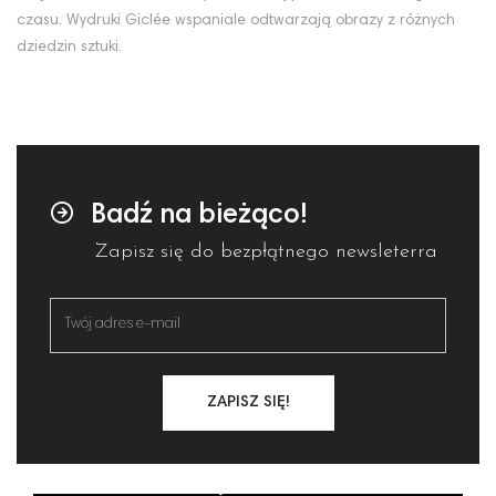
czasu. Wydruki Giclée wspaniale odtwarzają obrazy z różnych
dziedzin sztuki.
Badź na bieżąco!
Zapisz się do bezpłątnego newsleterra
ZAPISZ SIĘ!