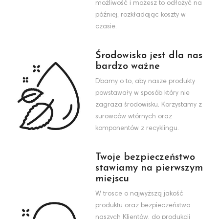
możliwość i możesz to odłożyć na
później, rozkładając koszty w
czasie.
Środowisko jest dla nas
bardzo ważne
Dbamy o to, aby nasze produkty
powstawały w sposób który nie
zagraża środowisku. Korzystamy z
surowców wtórnych oraz
komponentów z recyklingu.
Twoje bezpieczeństwo
stawiamy na pierwszym
miejscu
W trosce o najwyższą jakość
produktu oraz bezpieczeństwo
naszych Klientów, do produkcji