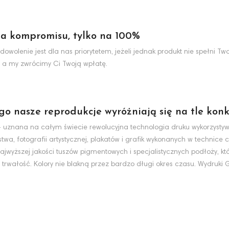
a kompromisu, tylko na 100%
dowolenie jest dla nas priorytetem, jeżeli jednak produkt nie spełni 
 a my zwrócimy Ci Twoją wpłatę.
ego nasze reprodukcje wyróżniają się na tle konk
nt - uznana na całym świecie rewolucyjna technologia druku wykorzyst
wa, fotografii artystycznej, plakatów i grafik wykonanych w technice c
jwyższej jakości tuszów pigmentowych i specjalistycznych podłoży, k
 trwałość. Kolory nie blakną przez bardzo długi okres czasu. Wydruki