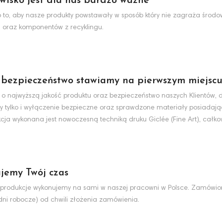
wisko jest dla nas bardzo ważne
to, aby nasze produkty powstawały w sposób który nie zagraża środo
 oraz komponentów z recyklingu.
 bezpieczeństwo stawiamy na pierwszym miejsc
 o najwyższą jakość produktu oraz bezpieczeństwo naszych Klientów, d
y tylko i wyłączenie bezpieczne oraz sprawdzone materiały posiadaj
cja wykonana jest nowoczesną techniką druku Giclée (Fine Art), całko
jemy Twój czas
produkcje wykonujemy na sami w naszej pracowni w Polsce. Zamówio
dni robocze) od chwili złożenia zamówienia.