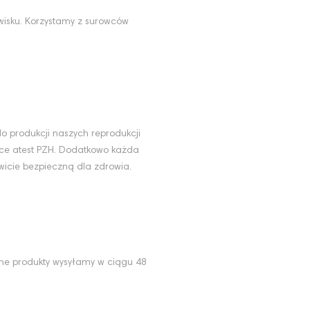
wisku. Korzystamy z surowców
u
o produkcji naszych reprodukcji
ące atest PZH. Dodatkowo każda
wicie bezpieczną dla zdrowia.
ne produkty wysyłamy w ciągu 48