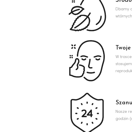
Środo
Dbamy o 
wtórnych
Twoje
W trosce
stosujem
reproduk
Szanu
Nasze re
godzin (