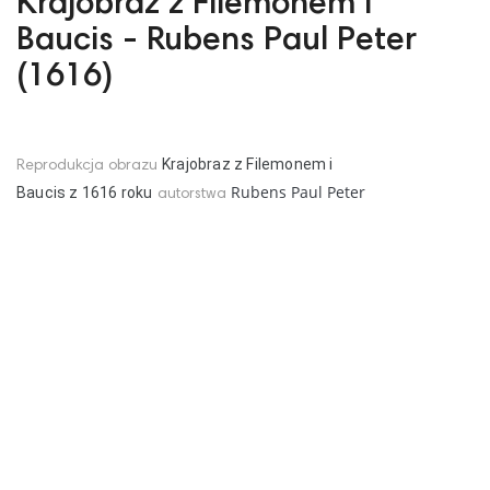
Krajobraz z Filemonem i
Baucis - Rubens Paul Peter
(1616)
Krajobraz z Filemonem i
Reprodukcja obrazu
Rubens Paul Peter
Baucis
z
161
6
roku
autorstwa