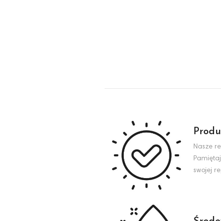
Produ
Nasze re
Pamiętaj
swojej r