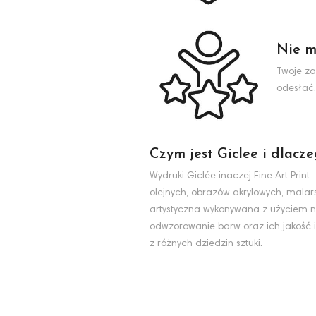
Nie m
Twoje za
odesłać,
Czym jest Giclee i dlacz
Wydruki Giclée inaczej Fine Art Pri
olejnych, obrazów akrylowych, malarst
artystyczna wykonywana z użyciem na
odwzorowanie barw oraz ich jakość i
z różnych dziedzin sztuki.