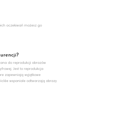
Twoich oczekiwań możesz go
urencji?
ywana do reprodukcji obrazów
yfrowej. Jest to reprodukcja
tóre zapewniają wyjątkowe
 Giclée wspaniale odtwarzają obrazy