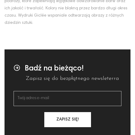
podłoży, które zapewniają wyjątkowe odwzorowanie barw oraz
ich jakość i trwałość. Kolory nie blakną przez bardzo długi okres
czasu. Wydruki Giclée wspaniale odtwarzają obrazy z różnych
dziedzin sztuki.
Badź na bieżąco!
Zapisz się do bezpłątnego newsleterra
ZAPISZ SIĘ!