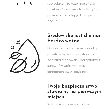
reprodukcji, zawsze masz taką
możliwość i możesz to odłożyć na
później, rozkładając koszty w
czasie.
Środowisko jest dla nas
bardzo ważne
Dbamy o to, aby nasze produkty
powstawały w sposób który nie
zagraża środowisku. Korzystamy z
surowców wtórnych oraz
komponentów z recyklingu.
Twoje bezpieczeństwo
stawiamy na pierwszym
miejscu
W trosce o najwyższą jakość