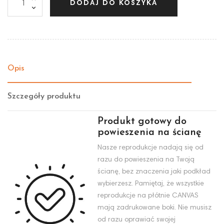
DODAJ DO KOSZYKA
Opis
Szczegóły produktu
Produkt gotowy do
powieszenia na ścianę
Nasze reprodukcje nadają się od
razu do powieszenia na Twoją
ścianę, bez znaczenia jaki podkład
wybierzesz. Pamiętaj, że wszystkie
reprodukcje na płótnie CANVAS
mają zadrukowane boki. Nie musisz
od razu oprawiać swojej