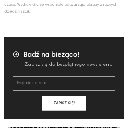
czasu. Wydruki Giclée wspaniale odtwarzają obrazy z różnych
dziedzin sztuki.
Badź na bieżąco!
Zapisz się do bezpłątnego newsleterra
ZAPISZ SIĘ!