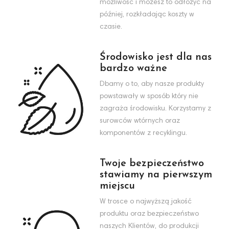
możliwość i możesz to odłożyć na
później, rozkładając koszty w
czasie.
Środowisko jest dla nas
bardzo ważne
Dbamy o to, aby nasze produkty
powstawały w sposób który nie
zagraża środowisku. Korzystamy z
surowców wtórnych oraz
komponentów z recyklingu.
Twoje bezpieczeństwo
stawiamy na pierwszym
miejscu
W trosce o najwyższą jakość
produktu oraz bezpieczeństwo
naszych Klientów, do produkcji