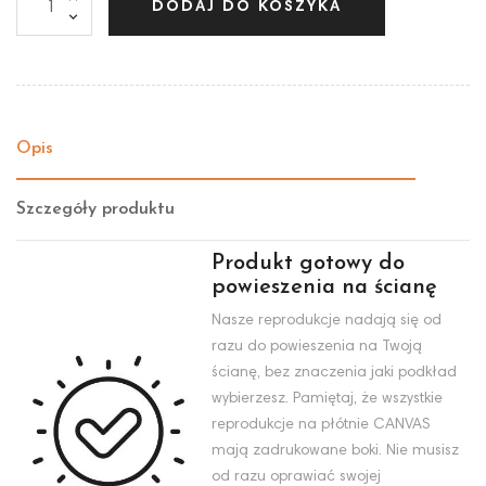
DODAJ DO KOSZYKA
Opis
Szczegóły produktu
Produkt gotowy do
powieszenia na ścianę
Nasze reprodukcje nadają się od
razu do powieszenia na Twoją
ścianę, bez znaczenia jaki podkład
wybierzesz. Pamiętaj, że wszystkie
reprodukcje na płótnie CANVAS
mają zadrukowane boki. Nie musisz
od razu oprawiać swojej