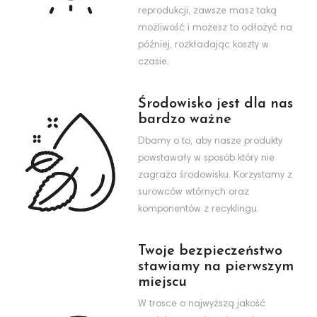
reprodukcji, zawsze masz taką
możliwość i możesz to odłożyć na
później, rozkładając koszty w
czasie.
Środowisko jest dla nas
bardzo ważne
Dbamy o to, aby nasze produkty
powstawały w sposób który nie
zagraża środowisku. Korzystamy z
surowców wtórnych oraz
komponentów z recyklingu.
Twoje bezpieczeństwo
stawiamy na pierwszym
miejscu
W trosce o najwyższą jakość