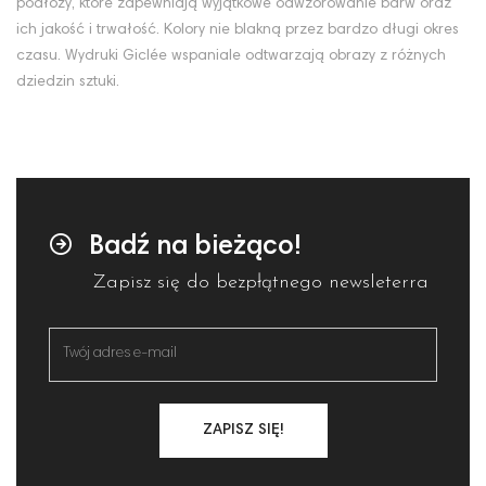
podłoży, które zapewniają wyjątkowe odwzorowanie barw oraz
ich jakość i trwałość. Kolory nie blakną przez bardzo długi okres
czasu. Wydruki Giclée wspaniale odtwarzają obrazy z różnych
dziedzin sztuki.
Badź na bieżąco!
Zapisz się do bezpłątnego newsleterra
ZAPISZ SIĘ!