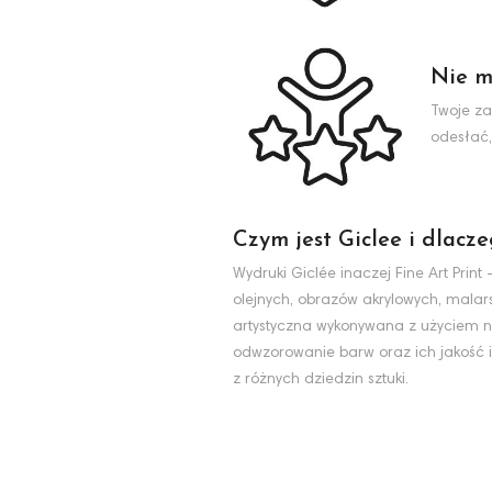
Nie m
Twoje za
odesłać,
Czym jest Giclee i dlacz
Wydruki Giclée inaczej Fine Art Pri
olejnych, obrazów akrylowych, malarst
artystyczna wykonywana z użyciem na
odwzorowanie barw oraz ich jakość i
z różnych dziedzin sztuki.