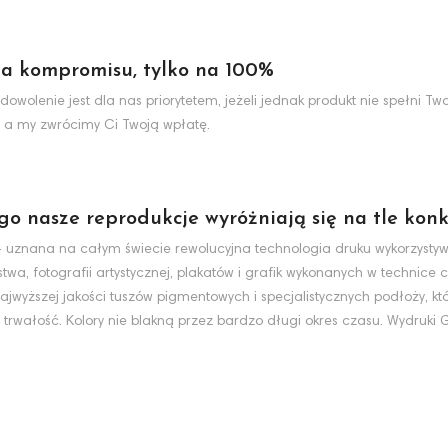
a kompromisu, tylko na 100%
dowolenie jest dla nas priorytetem, jeżeli jednak produkt nie spełni 
 a my zwrócimy Ci Twoją wpłatę.
ego nasze reprodukcje wyróżniają się na tle konk
nt - uznana na całym świecie rewolucyjna technologia druku wykorzyst
wa, fotografii artystycznej, plakatów i grafik wykonanych w technice c
jwyższej jakości tuszów pigmentowych i specjalistycznych podłoży, k
 trwałość. Kolory nie blakną przez bardzo długi okres czasu. Wydruki