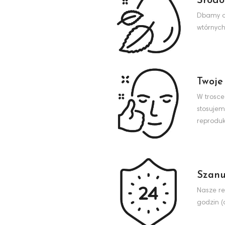
Środo
Dbamy o 
wtórnych
Twoje
W trosce
stosujem
reproduk
Szanu
Nasze re
godzin (