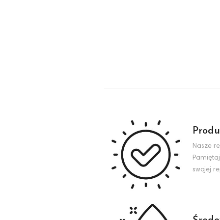
Produ
Nasze re
Pamiętaj
swojej r