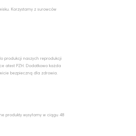
wisku. Korzystamy z surowców
u
o produkcji naszych reprodukcji
ące atest PZH. Dodatkowo każda
wicie bezpieczną dla zdrowia.
ne produkty wysyłamy w ciągu 48