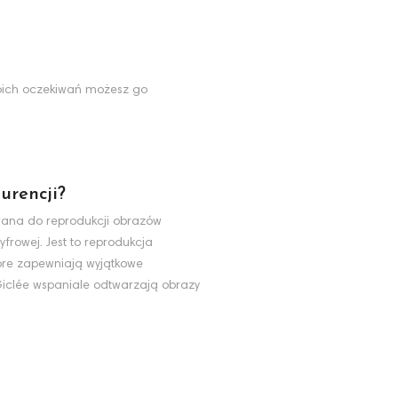
Twoich oczekiwań możesz go
urencji?
ywana do reprodukcji obrazów
yfrowej. Jest to reprodukcja
tóre zapewniają wyjątkowe
 Giclée wspaniale odtwarzają obrazy