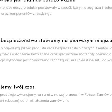
wisko jest dla nas bardzo ważne
to, aby nasze produkty powstawały w sposób który nie zagraża środo
 oraz komponentów z recyklingu.
 bezpieczeństwo stawiamy na pierwszym miejsc
 o najwyższą jakość produktu oraz bezpieczeństwo naszych Klientów, d
y tylko i wyłączenie bezpieczne oraz sprawdzone materiały posiadaj
cja wykonana jest nowoczesną techniką druku Giclée (Fine Art), całko
jemy Twój czas
produkcje wykonujemy na sami w naszej pracowni w Polsce. Zamówio
dni robocze) od chwili złożenia zamówienia.