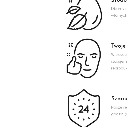
Środo
Dbamy o 
wtórnych
Twoje
W trosce
stosujem
reproduk
Szanu
Nasze re
godzin (