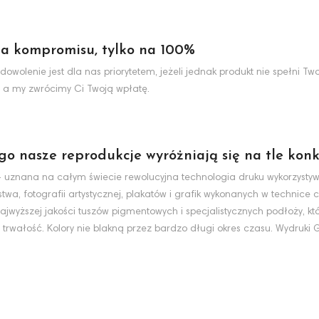
a kompromisu, tylko na 100%
dowolenie jest dla nas priorytetem, jeżeli jednak produkt nie spełni 
 a my zwrócimy Ci Twoją wpłatę.
ego nasze reprodukcje wyróżniają się na tle konk
nt - uznana na całym świecie rewolucyjna technologia druku wykorzyst
wa, fotografii artystycznej, plakatów i grafik wykonanych w technice c
jwyższej jakości tuszów pigmentowych i specjalistycznych podłoży, k
 trwałość. Kolory nie blakną przez bardzo długi okres czasu. Wydruki