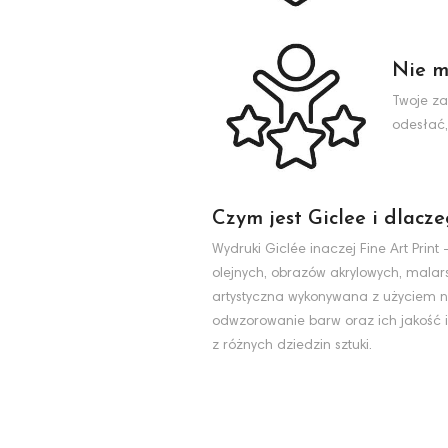
Nie m
Twoje za
odesłać,
Czym jest Giclee i dlacz
Wydruki Giclée inaczej Fine Art Pri
olejnych, obrazów akrylowych, malarst
artystyczna wykonywana z użyciem na
odwzorowanie barw oraz ich jakość i
z różnych dziedzin sztuki.