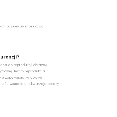
Twoich oczekiwań możesz go
urencji?
ywana do reprodukcji obrazów
yfrowej. Jest to reprodukcja
tóre zapewniają wyjątkowe
 Giclée wspaniale odtwarzają obrazy