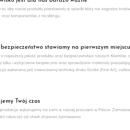
wisko jest dla nas bardzo ważne
to, aby nasze produkty powstawały w sposób który nie zagraża środo
 oraz komponentów z recyklingu.
 bezpieczeństwo stawiamy na pierwszym miejsc
 o najwyższą jakość produktu oraz bezpieczeństwo naszych Klientów, d
y tylko i wyłączenie bezpieczne oraz sprawdzone materiały posiadaj
cja wykonana jest nowoczesną techniką druku Giclée (Fine Art), całko
jemy Twój czas
produkcje wykonujemy na sami w naszej pracowni w Polsce. Zamówio
dni robocze) od chwili złożenia zamówienia.