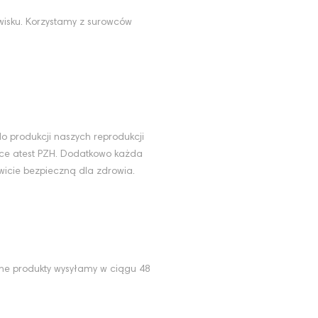
wisku. Korzystamy z surowców
u
o produkcji naszych reprodukcji
ące atest PZH. Dodatkowo każda
wicie bezpieczną dla zdrowia.
ne produkty wysyłamy w ciągu 48