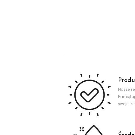
Produ
Nasze re
Pamiętaj
swojej r