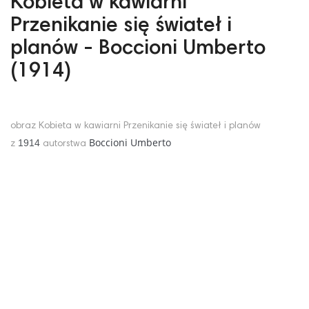
Kobieta w kawiarni
Przenikanie się świateł i
planów - Boccioni Umberto
(1914)
obraz Kobieta w kawiarni Przenikanie się świateł i planów
Boccioni Umberto
1914
z
autorstwa