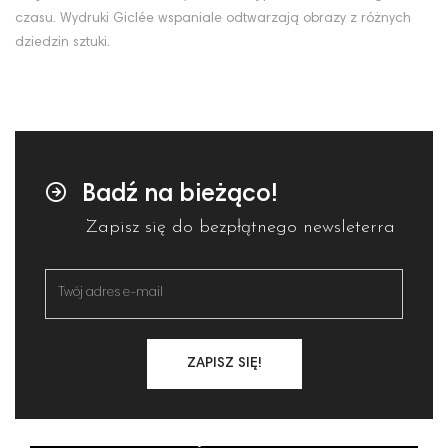
czasu. Wydruki Giclée wspaniale odtwarzają obrazy z różnych
dziedzin sztuki.
Badź na bieżąco!
Zapisz się do bezpłątnego newsleterra
ZAPISZ SIĘ!