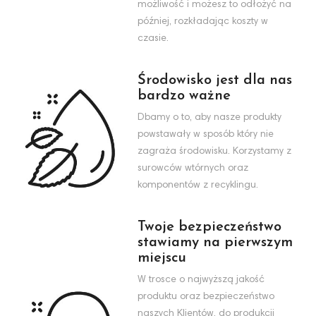
możliwość i możesz to odłożyć na
później, rozkładając koszty w
czasie.
Środowisko jest dla nas
bardzo ważne
Dbamy o to, aby nasze produkty
powstawały w sposób który nie
zagraża środowisku. Korzystamy z
surowców wtórnych oraz
komponentów z recyklingu.
Twoje bezpieczeństwo
stawiamy na pierwszym
miejscu
W trosce o najwyższą jakość
produktu oraz bezpieczeństwo
naszych Klientów, do produkcji