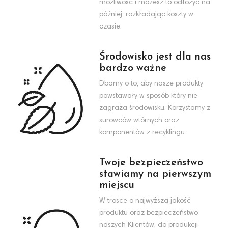
możliwość i możesz to odłożyć na
później, rozkładając koszty w
czasie.
Środowisko jest dla nas
bardzo ważne
Dbamy o to, aby nasze produkty
powstawały w sposób który nie
zagraża środowisku. Korzystamy z
surowców wtórnych oraz
komponentów z recyklingu.
Twoje bezpieczeństwo
stawiamy na pierwszym
miejscu
W trosce o najwyższą jakość
produktu oraz bezpieczeństwo
naszych Klientów, do produkcji