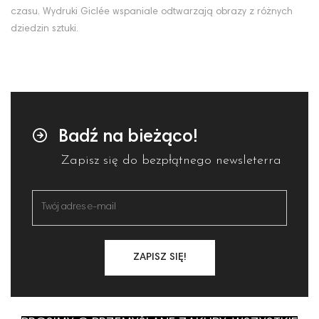
czasu. Wydruki Giclée wspaniale odtwarzają obrazy z różnych
dziedzin sztuki.
Badź na bieżąco!
Zapisz się do bezpłątnego newsleterra
ZAPISZ SIĘ!