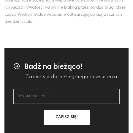
podłoży, które zapewniają wyjątkowe odwzorowanie barw oraz
ich jakość i trwałość. Kolory nie blakną przez bardzo długi okres
czasu. Wydruki Giclée wspaniale odtwarzają obrazy z różnych
dziedzin sztuki.
Badź na bieżąco!
Zapisz się do bezpłątnego newsleterra
ZAPISZ SIĘ!