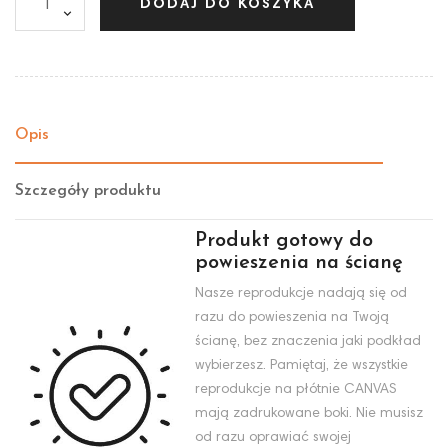
DODAJ DO KOSZYKA
Opis
Szczegóły produktu
Produkt gotowy do
powieszenia na ścianę
Nasze reprodukcje nadają się od
razu do powieszenia na Twoją
ścianę, bez znaczenia jaki podkład
wybierzesz. Pamiętaj, że wszystkie
reprodukcje na płótnie CANVAS
mają zadrukowane boki. Nie musisz
od razu oprawiać swojej