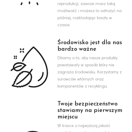
reprodukcji, zawsze masz taką
możliwość i możesz to odłożyć na
później, rozkładając koszty w
czasie.
Środowisko jest dla nas
bardzo ważne
Dbamy o to, aby nasze produkty
powstawały w sposób który nie
zagraża środowisku. Korzystamy z
surowców wtórnych oraz
komponentów z recyklingu.
Twoje bezpieczeństwo
stawiamy na pierwszym
miejscu
W trosce o najwyższą jakość