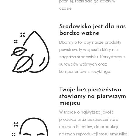
później, rozkładając koszty w
czasie.
Środowisko jest dla nas
bardzo ważne
Dbamy o to, aby nasze produkty
powstawały w sposób który nie
zagraża środowisku. Korzystamy z
surowców wtórnych oraz
komponentów z recyklingu.
Twoje bezpieczeństwo
stawiamy na pierwszym
miejscu
W trosce o najwyższą jakość
produktu oraz bezpieczeństwo
naszych Klientów, do produkcji
naszych reprodukcji stosujemy tylko