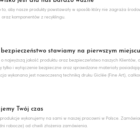
wisko jest dla nas bardzo ważne
to, aby nasze produkty powstawały w sposób który nie zagraża środo
 oraz komponentów z recyklingu.
 bezpieczeństwo stawiamy na pierwszym miejsc
 o najwyższą jakość produktu oraz bezpieczeństwo naszych Klientów, d
y tylko i wyłączenie bezpieczne oraz sprawdzone materiały posiadaj
cja wykonana jest nowoczesną techniką druku Giclée (Fine Art), całko
jemy Twój czas
produkcje wykonujemy na sami w naszej pracowni w Polsce. Zamówio
dni robocze) od chwili złożenia zamówienia.