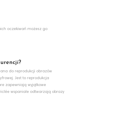
Twoich oczekiwań możesz go
urencji?
ywana do reprodukcji obrazów
yfrowej. Jest to reprodukcja
tóre zapewniają wyjątkowe
 Giclée wspaniale odtwarzają obrazy