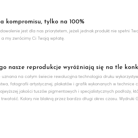
a kompromisu, tylko na 100%
dowolenie jest dla nas priorytetem, jeżeli jednak produkt nie spełni 
 a my zwrócimy Ci Twoją wpłatę.
ego nasze reprodukcje wyróżniają się na tle konk
nt - uznana na całym świecie rewolucyjna technologia druku wykorzyst
wa, fotografii artystycznej, plakatów i grafik wykonanych w technice c
jwyższej jakości tuszów pigmentowych i specjalistycznych podłoży, k
 trwałość. Kolory nie blakną przez bardzo długi okres czasu. Wydruki