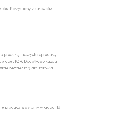
wisku. Korzystamy z surowców
u
o produkcji naszych reprodukcji
ące atest PZH. Dodatkowo każda
wicie bezpieczną dla zdrowia.
ne produkty wysyłamy w ciągu 48