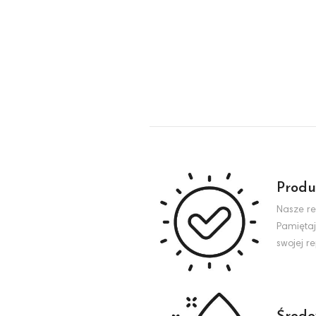
Produ
Nasze re
Pamiętaj
swojej r