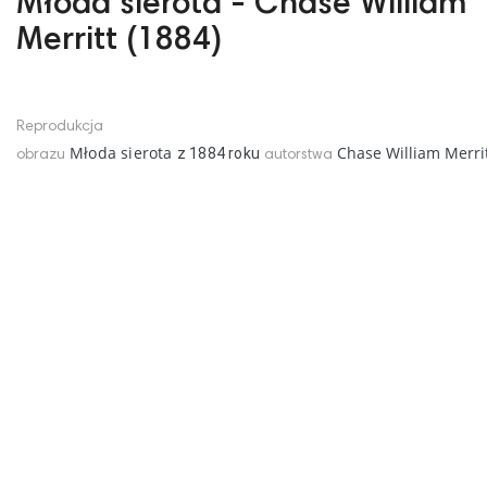
Młoda sierota - Chase William
Merritt (1884)
Reprodukcja
Młoda sierota
Chase William Merri
z
1884
roku
obrazu
autorstwa