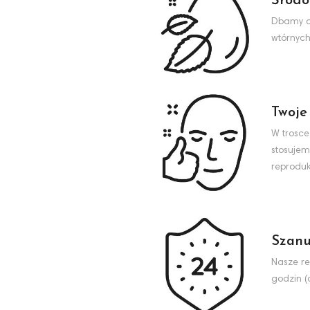
Środo
Dbamy o 
wtórnych
Twoje
W trosce
stosujem
reproduk
Szanu
Nasze re
godzin (