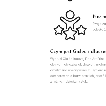
Nie m
Twoje za
odesłać,
Czym jest Giclee i dlacz
Wydruki Giclée inaczej Fine Art Pri
olejnych, obrazów akrylowych, malarst
artystyczna wykonywana z użyciem na
odwzorowanie barw oraz ich jakość i
z różnych dziedzin sztuki.