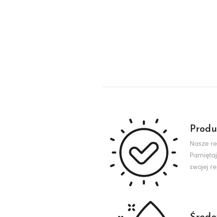
Produ
Nasze re
Pamiętaj
swojej r