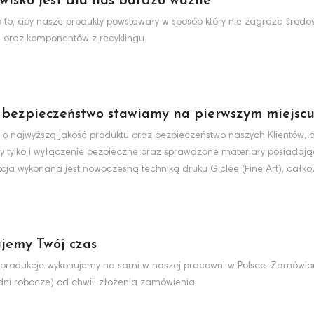
wisko jest dla nas bardzo ważne
to, aby nasze produkty powstawały w sposób który nie zagraża środo
 oraz komponentów z recyklingu.
 bezpieczeństwo stawiamy na pierwszym miejsc
 o najwyższą jakość produktu oraz bezpieczeństwo naszych Klientów, d
y tylko i wyłączenie bezpieczne oraz sprawdzone materiały posiadaj
cja wykonana jest nowoczesną techniką druku Giclée (Fine Art), całko
jemy Twój czas
produkcje wykonujemy na sami w naszej pracowni w Polsce. Zamówio
dni robocze) od chwili złożenia zamówienia.