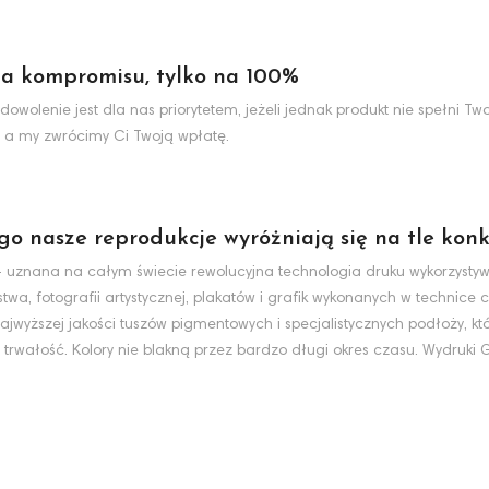
a kompromisu, tylko na 100%
dowolenie jest dla nas priorytetem, jeżeli jednak produkt nie spełni 
 a my zwrócimy Ci Twoją wpłatę.
ego nasze reprodukcje wyróżniają się na tle konk
nt - uznana na całym świecie rewolucyjna technologia druku wykorzyst
wa, fotografii artystycznej, plakatów i grafik wykonanych w technice c
jwyższej jakości tuszów pigmentowych i specjalistycznych podłoży, k
 trwałość. Kolory nie blakną przez bardzo długi okres czasu. Wydruki