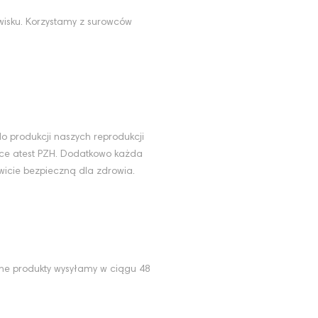
wisku. Korzystamy z surowców
u
o produkcji naszych reprodukcji
ące atest PZH. Dodatkowo każda
wicie bezpieczną dla zdrowia.
ne produkty wysyłamy w ciągu 48