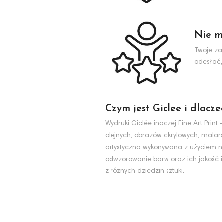
Nie m
Twoje za
odesłać,
Czym jest Giclee i dlacz
Wydruki Giclée inaczej Fine Art Pri
olejnych, obrazów akrylowych, malarst
artystyczna wykonywana z użyciem na
odwzorowanie barw oraz ich jakość i
z różnych dziedzin sztuki.