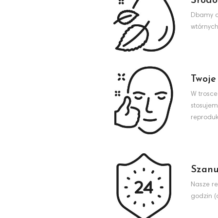
Środo
Dbamy o 
wtórnych
Twoje
W trosce
stosujem
reproduk
Szanu
Nasze re
godzin (