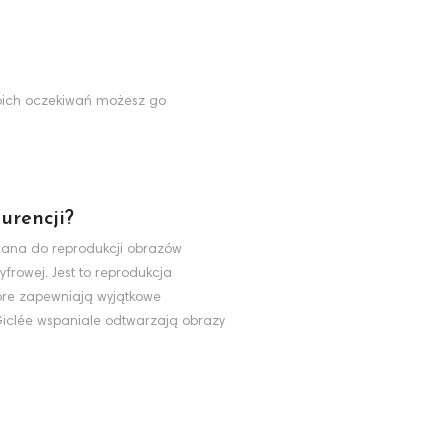
Twoich oczekiwań możesz go
urencji?
ywana do reprodukcji obrazów
yfrowej. Jest to reprodukcja
tóre zapewniają wyjątkowe
 Giclée wspaniale odtwarzają obrazy