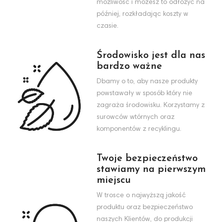
możliwość i możesz to odłożyć na
później, rozkładając koszty w
czasie.
Środowisko jest dla nas
bardzo ważne
Dbamy o to, aby nasze produkty
powstawały w sposób który nie
zagraża środowisku. Korzystamy z
surowców wtórnych oraz
komponentów z recyklingu.
Twoje bezpieczeństwo
stawiamy na pierwszym
miejscu
W trosce o najwyższą jakość
produktu oraz bezpieczeństwo
naszych Klientów, do produkcji