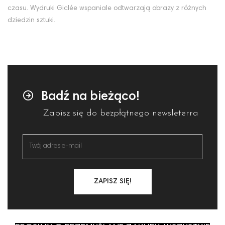
czasu. Wydruki Giclée wspaniale odtwarzają obrazy z różnych
dziedzin sztuki.
Badź na bieżąco!
Zapisz się do bezpłątnego newsleterra
ZAPISZ SIĘ!