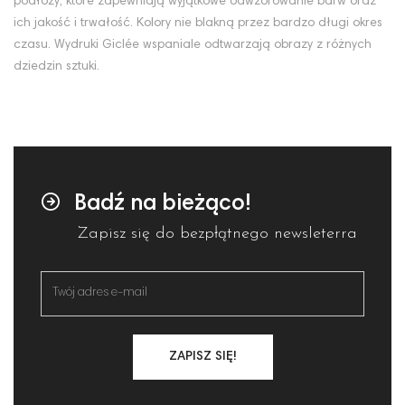
podłoży, które zapewniają wyjątkowe odwzorowanie barw oraz
ich jakość i trwałość. Kolory nie blakną przez bardzo długi okres
czasu. Wydruki Giclée wspaniale odtwarzają obrazy z różnych
dziedzin sztuki.
Badź na bieżąco!
Zapisz się do bezpłątnego newsleterra
ZAPISZ SIĘ!