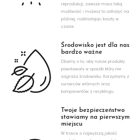
reprodukcji, zawsze masz taką
możliwość i możesz to odłożyć na
później, rozkładając koszty w
czasie.
Środowisko jest dla nas
bardzo ważne
Dbamy o to, aby nasze produkty
powstawały w sposób który nie
zagraża środowisku. Korzystamy z
surowców wtórnych oraz
komponentów z recyklingu.
Twoje bezpieczeństwo
stawiamy na pierwszym
miejscu
W trosce o najwyższą jakość