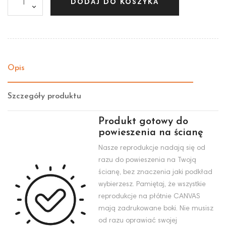
DODAJ DO KOSZYKA
Opis
Szczegóły produktu
Produkt gotowy do
powieszenia na ścianę
Nasze reprodukcje nadają się od
razu do powieszenia na Twoją
ścianę, bez znaczenia jaki podkład
wybierzesz. Pamiętaj, że wszystkie
reprodukcje na płótnie CANVAS
mają zadrukowane boki. Nie musisz
od razu oprawiać swojej