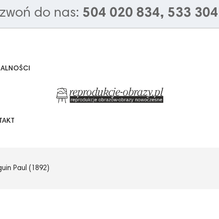
zwoń do nas:
504 020 834, 533 304
UALNOŚCI
TAKT
uin Paul (1892)