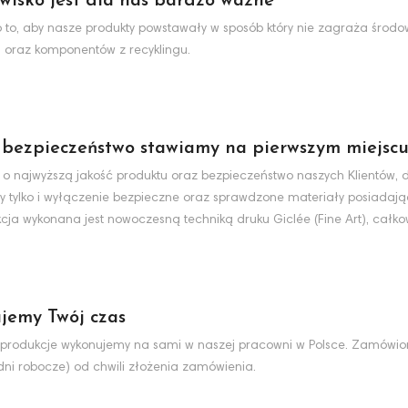
wisko jest dla nas bardzo ważne
to, aby nasze produkty powstawały w sposób który nie zagraża środo
 oraz komponentów z recyklingu.
 bezpieczeństwo stawiamy na pierwszym miejsc
 o najwyższą jakość produktu oraz bezpieczeństwo naszych Klientów, d
y tylko i wyłączenie bezpieczne oraz sprawdzone materiały posiadaj
cja wykonana jest nowoczesną techniką druku Giclée (Fine Art), całko
jemy Twój czas
produkcje wykonujemy na sami w naszej pracowni w Polsce. Zamówio
dni robocze) od chwili złożenia zamówienia.