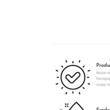
Produ
Nasze re
Pamiętaj
swojej r