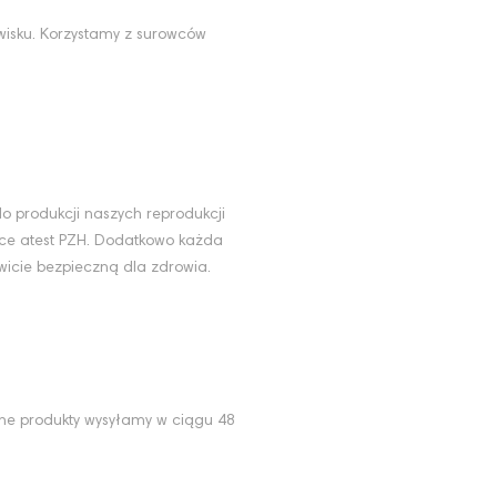
wisku. Korzystamy z surowców
u
o produkcji naszych reprodukcji
ące atest PZH. Dodatkowo każda
wicie bezpieczną dla zdrowia.
ne produkty wysyłamy w ciągu 48