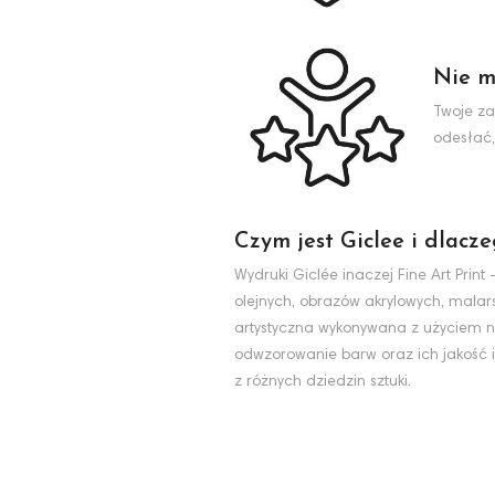
Nie m
Twoje za
odesłać,
Czym jest Giclee i dlacz
Wydruki Giclée inaczej Fine Art Pri
olejnych, obrazów akrylowych, malarst
artystyczna wykonywana z użyciem na
odwzorowanie barw oraz ich jakość i
z różnych dziedzin sztuki.