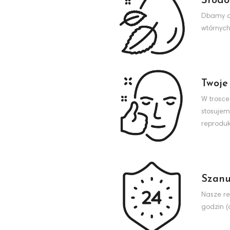
Środo
Dbamy o 
wtórnych
Twoje
W trosce
stosujem
reproduk
Szanu
Nasze re
godzin (