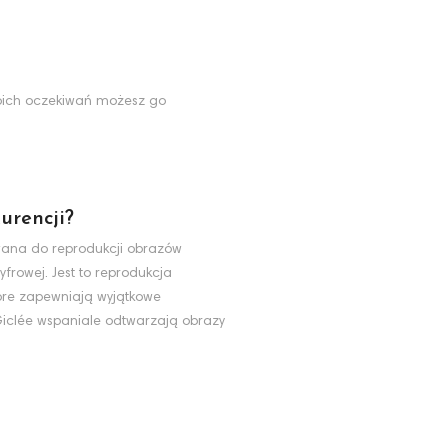
Twoich oczekiwań możesz go
urencji?
ywana do reprodukcji obrazów
yfrowej. Jest to reprodukcja
tóre zapewniają wyjątkowe
 Giclée wspaniale odtwarzają obrazy