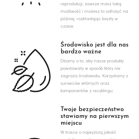
reprodukcji, zawsze masz taką
możliwość i możesz to odłożyć na
później, rozkładając koszty w
czasie.
Środowisko jest dla nas
bardzo ważne
Dbamy o to, aby nasze produkty
powstawały w sposób który nie
zagraża środowisku. Korzystamy z
surowców wtórnych oraz
komponentów z recyklingu.
Twoje bezpieczeństwo
stawiamy na pierwszym
miejscu
W trosce o najwyższą jakość