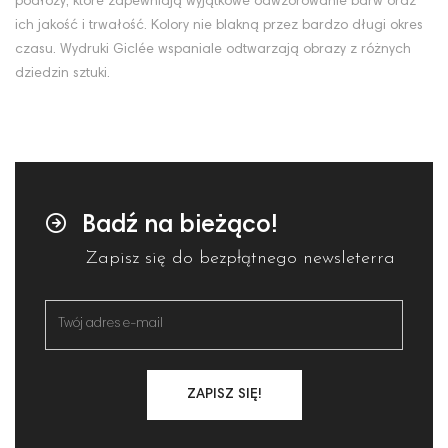
podłoży, które zapewniają wyjątkowe odwzorowanie barw oraz
ich jakość i trwałość. Kolory nie blakną przez bardzo długi okres
czasu. Wydruki Giclée wspaniale odtwarzają obrazy z różnych
dziedzin sztuki.
Badź na bieżąco!
Zapisz się do bezpłątnego newsleterra
ZAPISZ SIĘ!