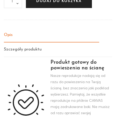
DODAJ DO KOSZYKA
Opis
Szczegóły produktu
Produkt gotowy do
powieszenia na ścianę
Nasze reprodukcje nadają się od
razu do powieszenia na Twoją
ścianę, bez znaczenia jaki podkład
wybierzesz. Pamiętaj, że wszystkie
reprodukcje na płótnie CANVAS
mają zadrukowane boki. Nie musisz
od razu oprawiać swojej