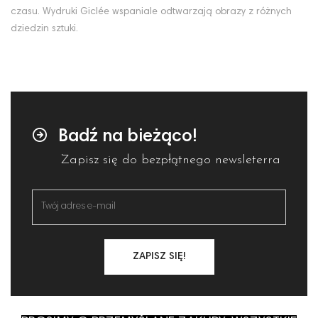
czasu. Wydruki Giclée wspaniale odtwarzają obrazy z różnych
dziedzin sztuki.
Badź na bieżąco!
Zapisz się do bezpłątnego newsleterra
ZAPISZ SIĘ!