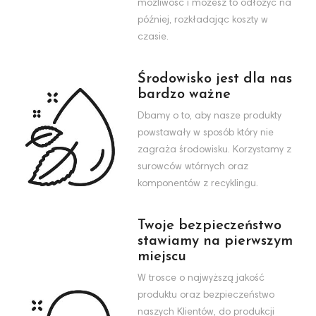
możliwość i możesz to odłożyć na
później, rozkładając koszty w
czasie.
Środowisko jest dla nas
bardzo ważne
Dbamy o to, aby nasze produkty
powstawały w sposób który nie
zagraża środowisku. Korzystamy z
surowców wtórnych oraz
komponentów z recyklingu.
Twoje bezpieczeństwo
stawiamy na pierwszym
miejscu
W trosce o najwyższą jakość
produktu oraz bezpieczeństwo
naszych Klientów, do produkcji