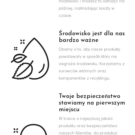
możliwość i możesz to odłożyć na
później, rozkładając koszty w
czasie.
Środowisko jest dla nas
bardzo ważne
Dbamy o to, aby nasze produkty
powstawały w sposób który nie
zagraża środowisku. Korzystamy z
surowców wtórnych oraz
komponentów z recyklingu.
Twoje bezpieczeństwo
stawiamy na pierwszym
miejscu
W trosce o najwyższą jakość
produktu oraz bezpieczeństwo
naszych Klientów, do produkcji