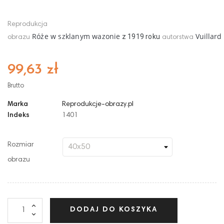
Reprodukcja
Róże w szklanym wazonie
Vuillard
z
1919
roku
obrazu
autorstwa
99,63 zł
Brutto
Marka
Reprodukcje-obrazy.pl
Indeks
1401
Rozmiar
obrazu
DODAJ DO KOSZYKA