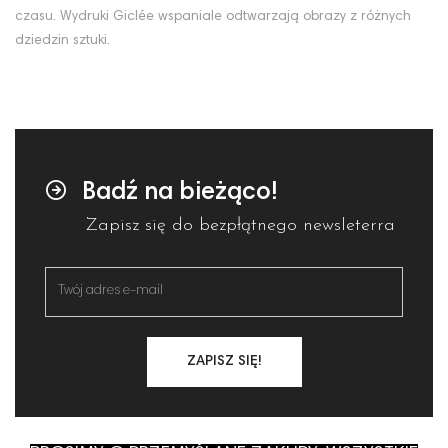
czasu. Wydruki Giclée wspaniale odtwarzają obrazy z różnych
dziedzin sztuki.
Badź na bieżąco!
Zapisz się do bezpłątnego newsleterra
ZAPISZ SIĘ!