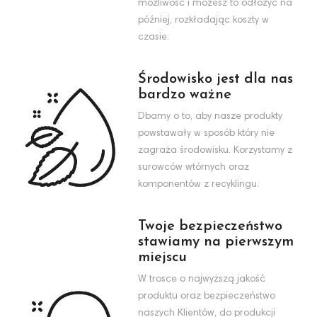
możliwość i możesz to odłożyć na
później, rozkładając koszty w
czasie.
Środowisko jest dla nas
bardzo ważne
Dbamy o to, aby nasze produkty
powstawały w sposób który nie
zagraża środowisku. Korzystamy z
surowców wtórnych oraz
komponentów z recyklingu.
Twoje bezpieczeństwo
stawiamy na pierwszym
miejscu
W trosce o najwyższą jakość
produktu oraz bezpieczeństwo
naszych Klientów, do produkcji