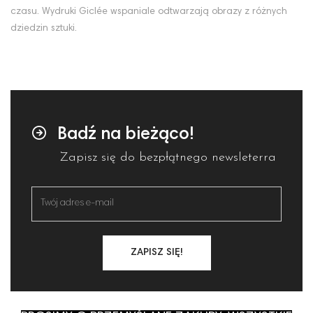
czasu. Wydruki Giclée wspaniale odtwarzają obrazy z różnych
dziedzin sztuki.
Badź na bieżąco!
Zapisz się do bezpłątnego newsleterra
ZAPISZ SIĘ!